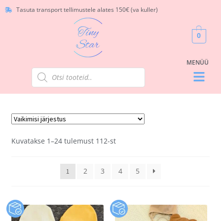
Tasuta transport tellimustele alates 150€ (va kuller)
0
Kuvatakse 1–24 tulemust 112-st
2
3
4
5
1