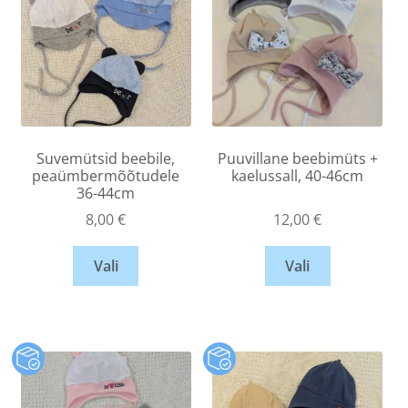
Suvemütsid beebile,
Puuvillane beebimüts +
peaümbermõõtudele
kaelussall, 40-46cm
36-44cm
8,00
€
12,00
€
Vali
Vali