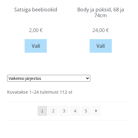
Satsiga beebisokid
Body ja püksid, 68 ja
74cm
2,00
€
24,00
€
Vali
Vali
Kuvatakse 1–24 tulemust 112-st
2
3
4
5
1