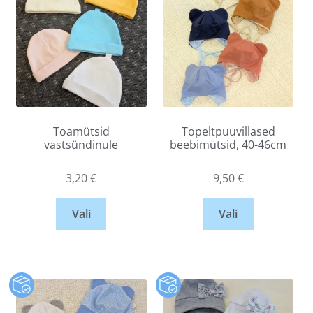
Toamütsid
Topeltpuuvillased
vastsündinule
beebimütsid, 40-46cm
3,20
€
9,50
€
Vali
Vali