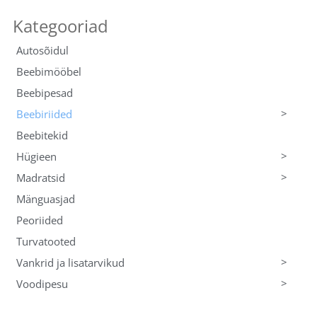
Autosõidul
Beebimööbel
Beebipesad
>
Beebiriided
Beebitekid
>
Hügieen
>
Madratsid
Mänguasjad
Peoriided
Turvatooted
>
Vankrid ja lisatarvikud
>
Voodipesu