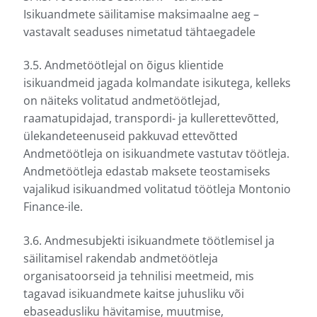
Isikuandmete säilitamise maksimaalne aeg –
vastavalt seaduses nimetatud tähtaegadele
3.5. Andmetöötlejal on õigus klientide
isikuandmeid jagada kolmandate isikutega, kelleks
on näiteks volitatud andmetöötlejad,
raamatupidajad, transpordi- ja kullerettevõtted,
ülekandeteenuseid pakkuvad ettevõtted
Andmetöötleja on isikuandmete vastutav töötleja.
Andmetöötleja edastab maksete teostamiseks
vajalikud isikuandmed volitatud töötleja Montonio
Finance-ile.
3.6. Andmesubjekti isikuandmete töötlemisel ja
säilitamisel rakendab andmetöötleja
organisatoorseid ja tehnilisi meetmeid, mis
tagavad isikuandmete kaitse juhusliku või
ebaseadusliku hävitamise, muutmise,