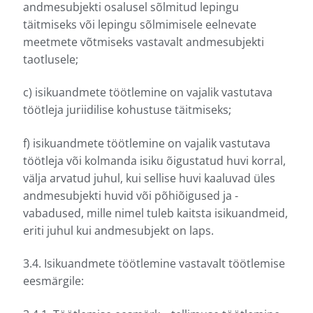
andmesubjekti osalusel sõlmitud lepingu
täitmiseks või lepingu sõlmimisele eelnevate
meetmete võtmiseks vastavalt andmesubjekti
taotlusele;
c) isikuandmete töötlemine on vajalik vastutava
töötleja juriidilise kohustuse täitmiseks;
f) isikuandmete töötlemine on vajalik vastutava
töötleja või kolmanda isiku õigustatud huvi korral,
välja arvatud juhul, kui sellise huvi kaaluvad üles
andmesubjekti huvid või põhiõigused ja -
vabadused, mille nimel tuleb kaitsta isikuandmeid,
eriti juhul kui andmesubjekt on laps.
3.4. Isikuandmete töötlemine vastavalt töötlemise
eesmärgile: