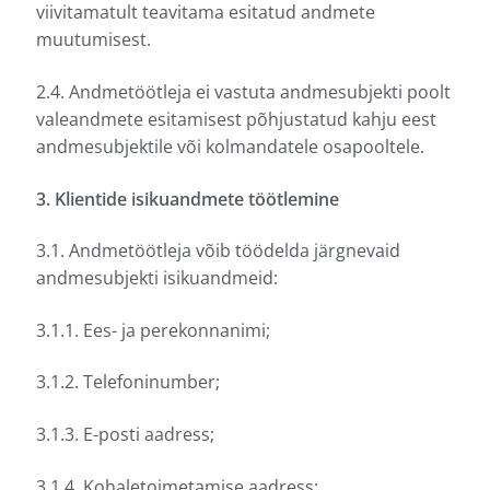
viivitamatult teavitama esitatud andmete
muutumisest.
2.4. Andmetöötleja ei vastuta andmesubjekti poolt
valeandmete esitamisest põhjustatud kahju eest
andmesubjektile või kolmandatele osapooltele.
3. Klientide isikuandmete töötlemine
3.1. Andmetöötleja võib töödelda järgnevaid
andmesubjekti isikuandmeid:
3.1.1. Ees- ja perekonnanimi;
3.1.2. Telefoninumber;
3.1.3. E-posti aadress;
3.1.4. Kohaletoimetamise aadress;