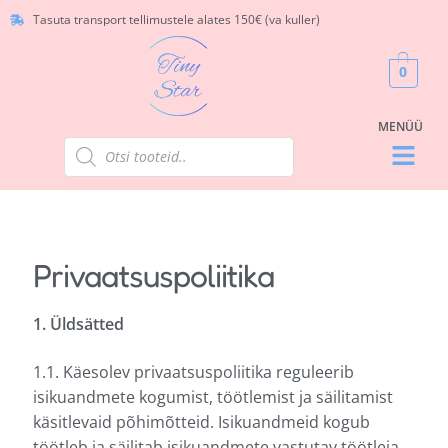
Tasuta transport tellimustele alates 150€ (va kuller)
0
Privaatsuspoliitika
1. Üldsätted
1.1. Käesolev privaatsuspoliitika reguleerib
isikuandmete kogumist, töötlemist ja säilitamist
käsitlevaid põhimõtteid. Isikuandmeid kogub
töötleb ja säilitab isikuandmete vastutav töötleja