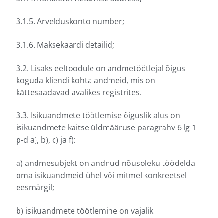
3.1.5. Arvelduskonto number;
3.1.6. Maksekaardi detailid;
3.2. Lisaks eeltoodule on andmetöötlejal õigus
koguda kliendi kohta andmeid, mis on
kättesaadavad avalikes registrites.
3.3. Isikuandmete töötlemise õiguslik alus on
isikuandmete kaitse üldmääruse paragrahv 6 lg 1
p-d a), b), c) ja f):
a) andmesubjekt on andnud nõusoleku töödelda
oma isikuandmeid ühel või mitmel konkreetsel
eesmärgil;
b) isikuandmete töötlemine on vajalik