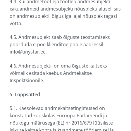
4.4. Kui andmetöötleja töötleb andmesubjekti
isikuandmeid andmesubjekti nõusoleku alusel, siis
on andmesubjektil õigus igal ajal nõusolek tagasi
võtta.
4.5. Andmesubjekt saab õiguste teostamiseks
pöörduda e-poe klienditoe poole aadressil
info@tinystar.ee.
4.6. Andmesubjektil on oma õiguste kaitseks
võimalik esitada kaebus Andmekaitse
Inspektsioonile.
5. Lõppsätted
5.1. Käesolevad andmekaitsetingimused on
koostatud kooskõlas Euroopa Parlamendi ja
nõukogu määrusega (EL) nr 2016/679 füüsiliste
isikute kaitse kohta isikuandmete töötlemisel ja