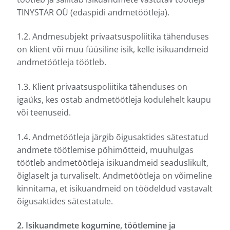
TINYSTAR OÜ (edaspidi andmetöötleja).
1.2. Andmesubjekt privaatsuspoliitika tähenduses
on klient või muu füüsiline isik, kelle isikuandmeid
andmetöötleja töötleb.
1.3. Klient privaatsuspoliitika tähenduses on
igaüks, kes ostab andmetöötleja kodulehelt kaupu
või teenuseid.
1.4. Andmetöötleja järgib õigusaktides sätestatud
andmete töötlemise põhimõtteid, muuhulgas
töötleb andmetöötleja isikuandmeid seaduslikult,
õiglaselt ja turvaliselt. Andmetöötleja on võimeline
kinnitama, et isikuandmeid on töödeldud vastavalt
õigusaktides sätestatule.
2. Isikuandmete kogumine, töötlemine ja