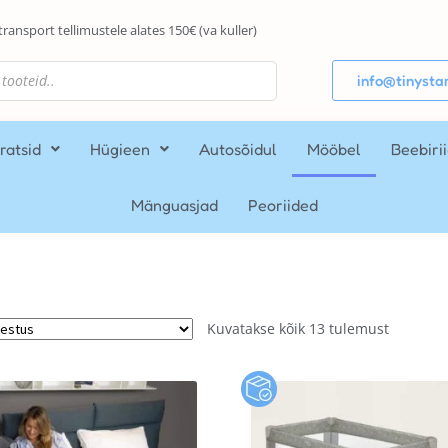
transport tellimustele alates 150€ (va kuller)
info@tinystar
ratsid
Hügieen
Autosõidul
Mööbel
Beebiri
Mänguasjad
Peoriided
Kuvatakse kõik 13 tulemust