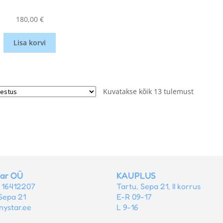
180,00
€
Lisa korvi
Kuvatakse kõik 13 tulemust
tar OÜ
KAUPLUS
r 16412207
Tartu, Sepa 21, II korrus
Sepa 21
E-R 09-17
nystar.ee
L 9-16