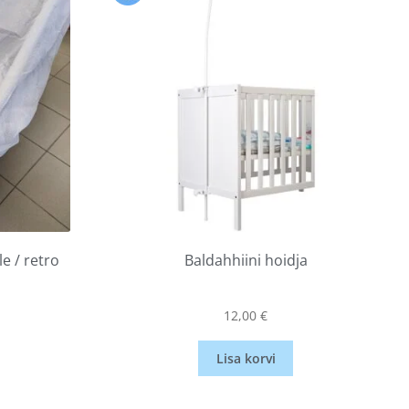
e / retro
Baldahhiini hoidja
12,00
€
Lisa korvi