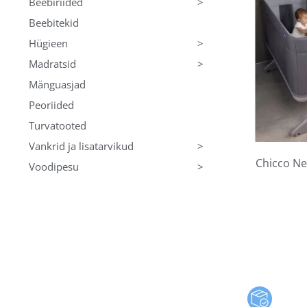
>
Beebiriided
Beebitekid
>
Hügieen
>
Madratsid
Mänguasjad
Peoriided
Turvatooted
>
Vankrid ja lisatarvikud
Chicco Ne
>
Voodipesu