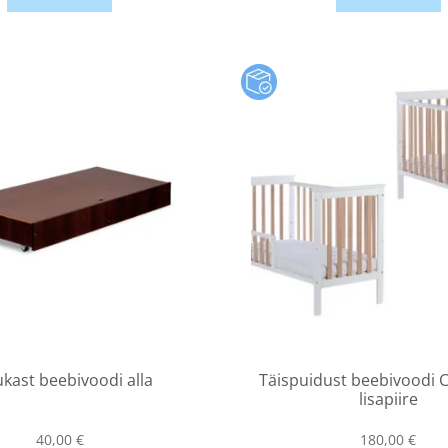
kast beebivoodi alla
Täispuidust beebivoodi C
lisapiire
40,00
€
180,00
€