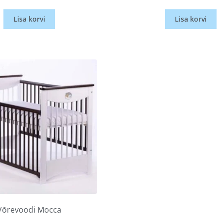
Lisa korvi
Lisa korvi
Võrevoodi Mocca