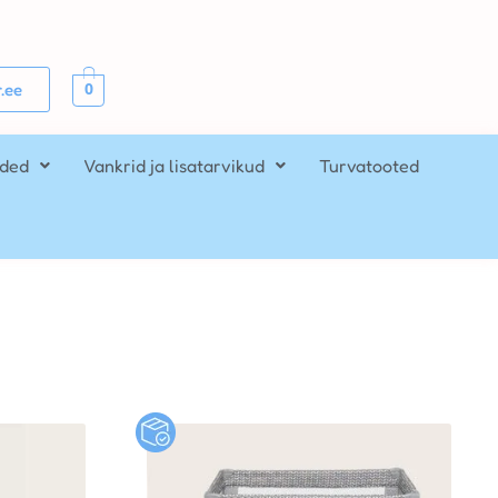
0
.ee
ided
Vankrid ja lisatarvikud
Turvatooted