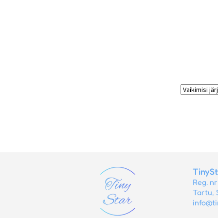
TinyS
Reg. n
Tartu, 
info@ti