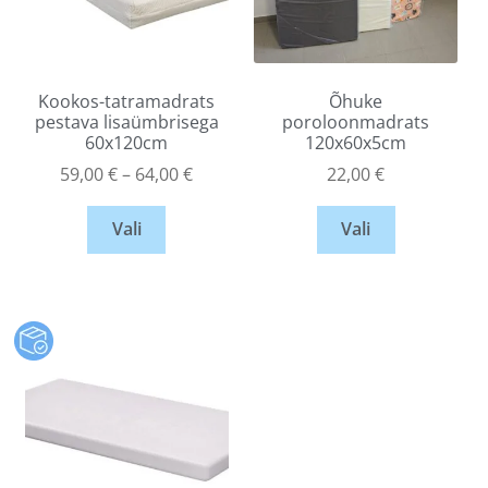
Kookos-tatramadrats
Õhuke
pestava lisaümbrisega
poroloonmadrats
60x120cm
120x60x5cm
59,00
€
–
64,00
€
22,00
€
Vali
Vali