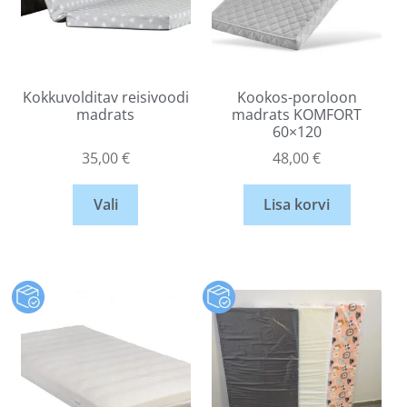
Kokkuvolditav reisivoodi
Kookos-poroloon
madrats
madrats KOMFORT
60×120
35,00
€
48,00
€
Vali
Lisa korvi