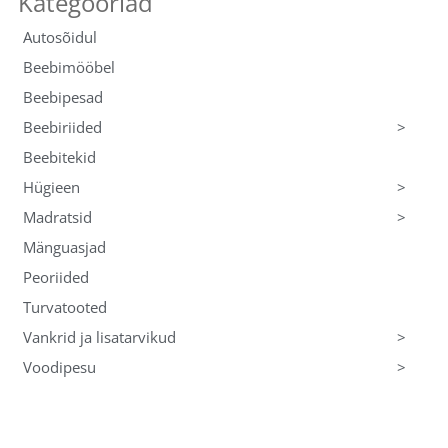
Autosõidul
Beebimööbel
Beebipesad
>
Beebiriided
Beebitekid
>
Hügieen
>
Madratsid
Mänguasjad
Peoriided
Turvatooted
>
Vankrid ja lisatarvikud
>
Voodipesu