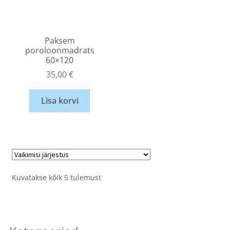
Paksem
poroloonmadrats
60×120
35,00
€
Lisa korvi
Kuvatakse kõik 5 tulemust