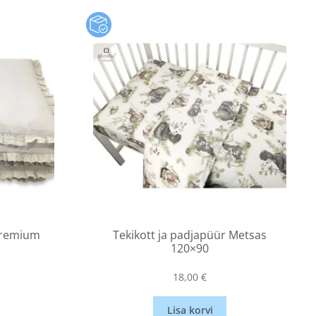
 Premium
Tekikott ja padjapüür Metsas
120×90
18,00
€
Lisa korvi