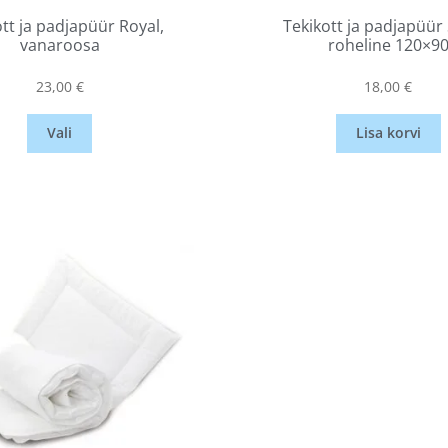
tt ja padjapüür Royal,
Tekikott ja padjapüür 
vanaroosa
roheline 120×9
23,00
€
18,00
€
Vali
Lisa korvi