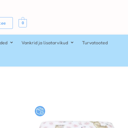
0
.ee
ided
Vankrid ja lisatarvikud
Turvatooted