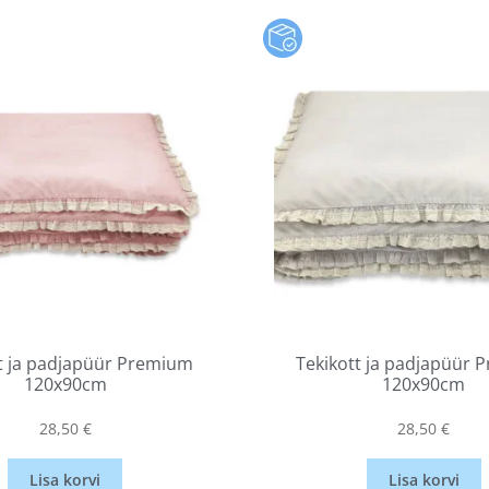
t ja padjapüür Premium
Tekikott ja padjapüür
120x90cm
120x90cm
28,50
€
28,50
€
Lisa korvi
Lisa korvi