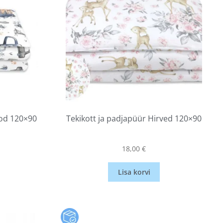
tod 120×90
Tekikott ja padjapüür Hirved 120×90
18,00
€
Lisa korvi