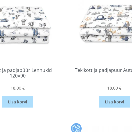
t ja padjapüür Lennukid
Tekikott ja padjapüür Au
120×90
18,00
€
18,00
€
Lisa korvi
Lisa korvi