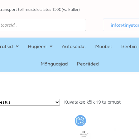
transport tellimustele alates 150€ (va kuller)
info@tinystar
ratsid
Hügieen
Autosõidul
Mööbel
Beebiri
Mänguasjad
Peoriided
Kuvatakse kõik 19 tulemust