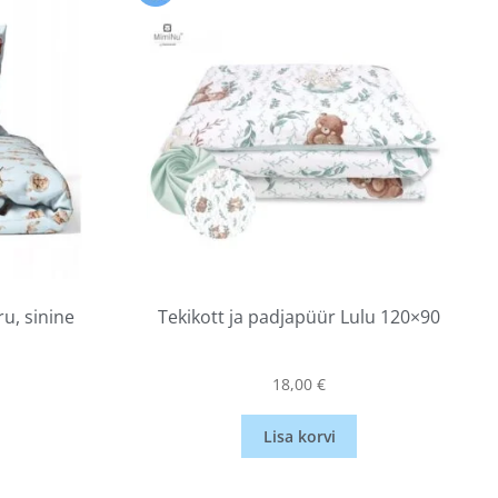
u, sinine
Tekikott ja padjapüür Lulu 120×90
18,00
€
Lisa korvi