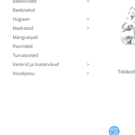
>
Beebiriided
Beebitekid
>
Hügieen
>
Madratsid
Mänguasjad
Peoriided
Turvatooted
>
Vankrid ja lisatarvikud
Tekikot
>
Voodipesu