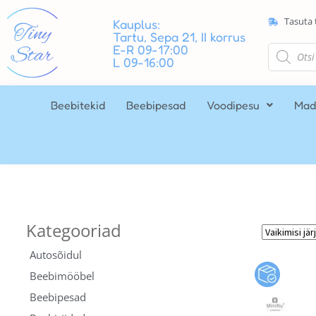
Tasuta 
Kauplus:
Tartu, Sepa 21, II korrus
E-R 09-17:00
L 09-16:00
Beebitekid
Beebipesad
Voodipesu
Mad
Autosõidul
Beebimööbel
Beebipesad