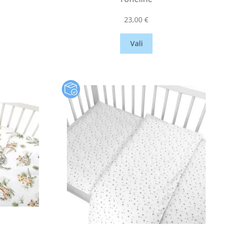
23,00
€
Vali