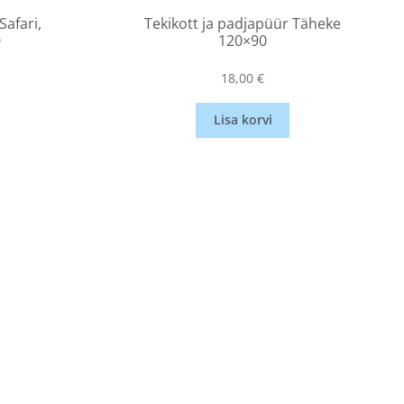
Safari,
Tekikott ja padjapüür Täheke
0
120×90
18,00
€
Lisa korvi