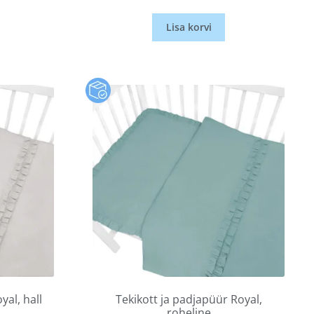
Lisa korvi
yal, hall
Tekikott ja padjapüür Royal,
roheline