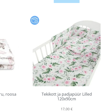
ru, roosa
Tekikott ja padjapüür Lilled
120x90cm
17,00
€