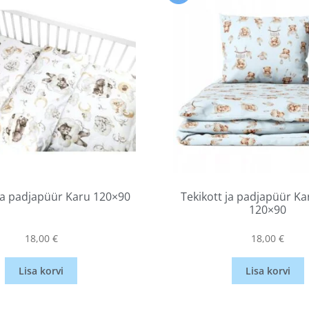
 ja padjapüür Karu 120×90
Tekikott ja padjapüür Kar
120×90
18,00
€
18,00
€
Lisa korvi
Lisa korvi