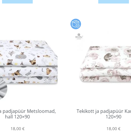
ja padjapüür Metsloomad,
Tekikott ja padjapüür Ka
hall 120×90
120×90
18,00
€
18,00
€