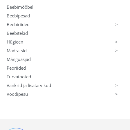
Beebimööbel
Beebipesad
>
Beebiriided
Beebitekid
>
Hügieen
>
Madratsid
Mänguasjad
Peoriided
Turvatooted
>
Vankrid ja lisatarvikud
>
Voodipesu