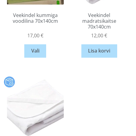
Veekindel kummiga
Veekindel
voodilina 70x140cm
madratsikaitse
70x140cm
17,00
€
12,00
€
Vali
Lisa korvi