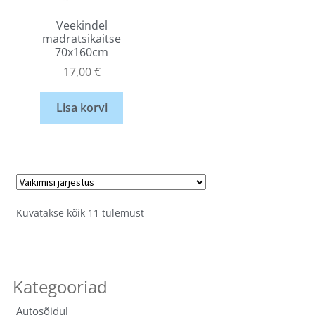
Veekindel
madratsikaitse
70x160cm
17,00
€
Lisa korvi
Kuvatakse kõik 11 tulemust
Autosõidul