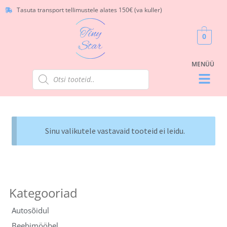
Tasuta transport tellimustele alates 150€ (va kuller)
0
Sinu valikutele vastavaid tooteid ei leidu.
Autosõidul
Beebimööbel