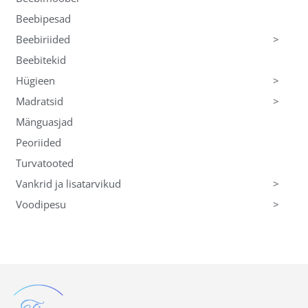
Beebipesad
>
Beebiriided
Beebitekid
>
Hügieen
>
Madratsid
Mänguasjad
Peoriided
Turvatooted
>
Vankrid ja lisatarvikud
>
Voodipesu