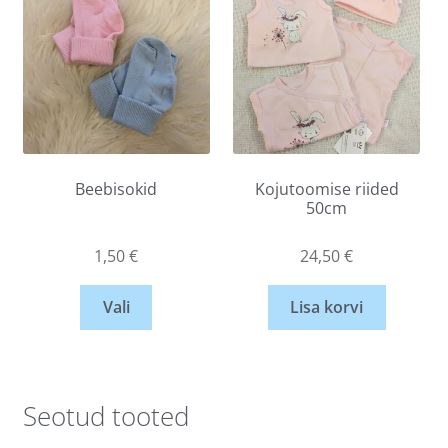
Beebisokid
Kojutoomise riided
50cm
1,50
€
24,50
€
Vali
Lisa korvi
Seotud tooted