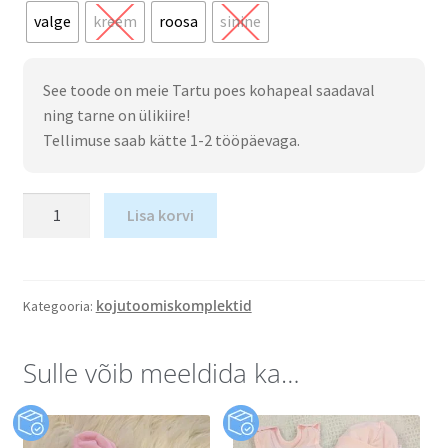
valge
kreem
roosa
sinine
See toode on meie Tartu poes kohapeal saadaval
ning tarne on ülikiire!
Tellimuse saab kätte 1-2 tööpäevaga.
Lisa korvi
kojutoomiskomplektid
Kategooria:
Sulle võib meeldida ka…