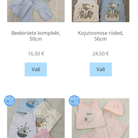
Beebiriiete komplekt,
Kojutoomise riided,
50cm
56cm
16,50
€
24,50
€
Vali
Vali