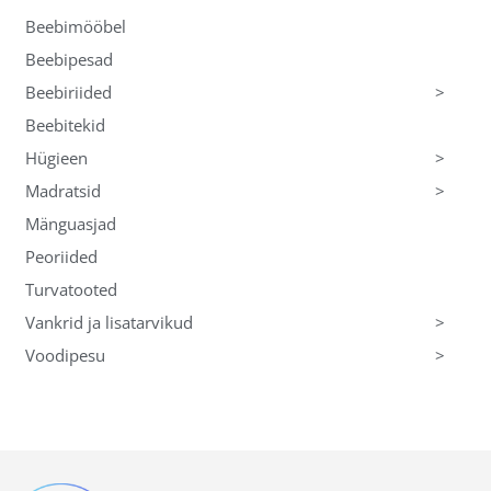
Beebimööbel
Beebipesad
>
Beebiriided
Beebitekid
>
Hügieen
>
Madratsid
Mänguasjad
Peoriided
Turvatooted
>
Vankrid ja lisatarvikud
>
Voodipesu