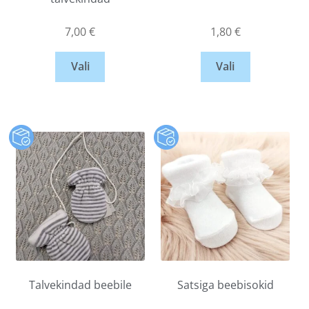
7,00
€
1,80
€
Vali
Vali
Talvekindad beebile
Satsiga beebisokid