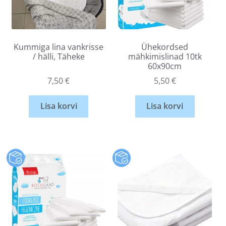
Kummiga lina vankrisse
Ühekordsed
/ hälli, Täheke
mähkimislinad 10tk
60x90cm
7,50
€
5,50
€
Lisa korvi
Lisa korvi