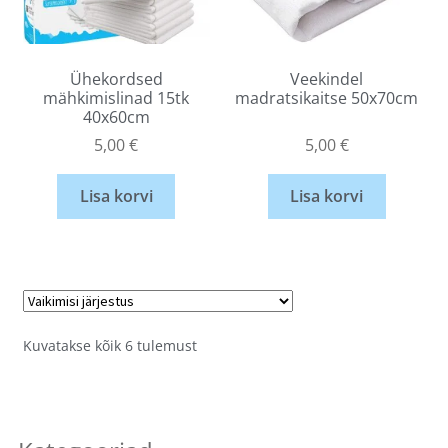
Ühekordsed
Veekindel
mähkimislinad 15tk
madratsikaitse 50x70cm
40x60cm
5,00
€
5,00
€
Lisa korvi
Lisa korvi
Kuvatakse kõik 6 tulemust