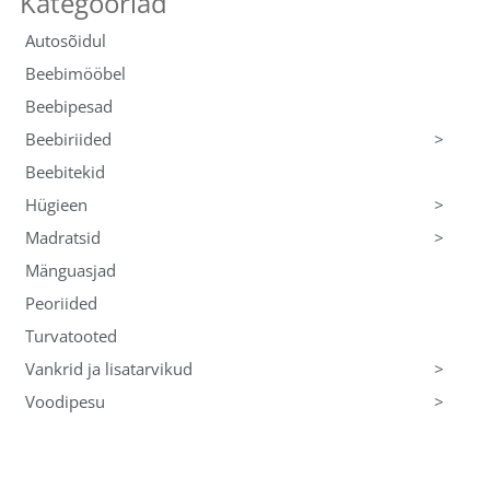
Autosõidul
Beebimööbel
Beebipesad
>
Beebiriided
Beebitekid
>
Hügieen
>
Madratsid
Mänguasjad
Peoriided
Turvatooted
>
Vankrid ja lisatarvikud
>
Voodipesu