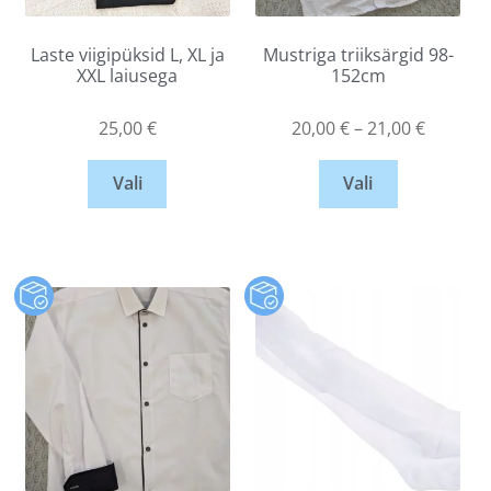
Laste viigipüksid L, XL ja
Mustriga triiksärgid 98-
XXL laiusega
152cm
25,00
€
20,00
€
–
21,00
€
Vali
Vali