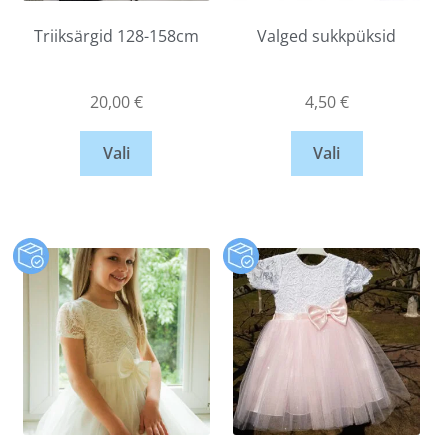
Triiksärgid 128-158cm
Valged sukkpüksid
20,00
€
4,50
€
Vali
Vali