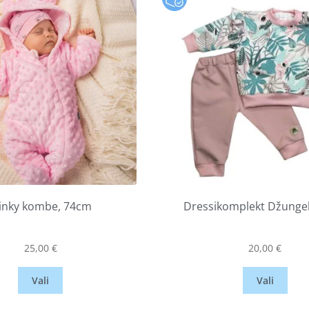
inky kombe, 74cm
Dressikomplekt Džungel
25,00
€
20,00
€
Vali
Vali