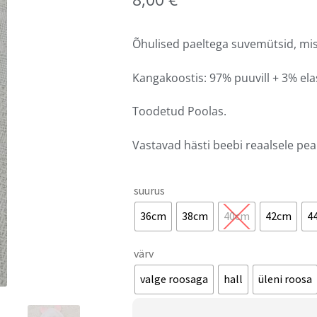
Õhulised paeltega suvemütsid, mis 
Kangakoostis: 97% puuvill + 3% el
Toodetud Poolas.
Vastavad hästi beebi reaalsele p
suurus
36cm
38cm
40cm
42cm
4
värv
valge roosaga
hall
üleni roosa