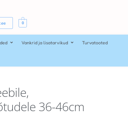
0
.ee
ided
Vankrid ja lisatarvikud
Turvatooted
ebile,
tudele 36-46cm