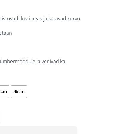
istuvad ilusti peas ja katavad kõrvu.
astaan
eaümbermõõdule ja venivad ka.
4cm
46cm