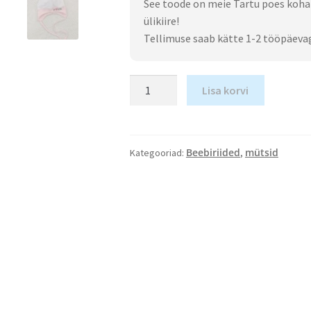
See toode on meie Tartu poes koha
ülikiire!
Tellimuse saab kätte 1-2 tööpäeva
Lisa korvi
Beebiriided
mütsid
Kategooriad:
,