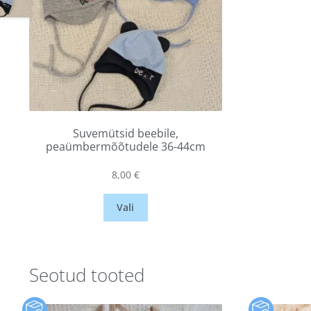
Suvemütsid beebile,
peaümbermõõtudele 36-44cm
8,00
€
Vali
Seotud tooted