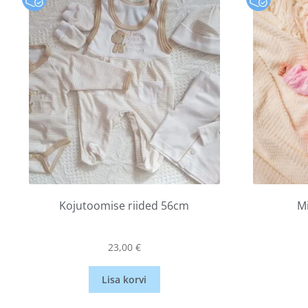
Kojutoomise riided 56cm
M
23,00
€
Lisa korvi