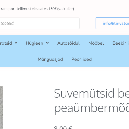
transport tellimustele alates 150€ (va kuller)
info@tinystar
ratsid
Hügieen
Autosõidul
Mööbel
Beebiri
Mänguasjad
Peoriided
Suvemütsid be
peaümbermõõ
8,00
€