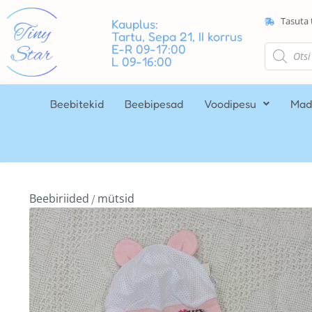
Tasuta 
Kauplus:
Tartu, Sepa 21, II korrus
E-R 09-17:00
L 09-16:00
Beebitekid
Beebipesad
Voodipesu
Mad
Beebiriided
mütsid
/