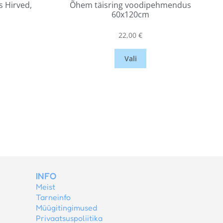
 Hirved,
Õhem täisring voodipehmendus
60x120cm
22,00
€
Vali
INFO
Meist
Tarneinfo
Müügitingimused
Privaatsuspoliitika