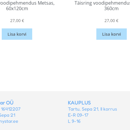
 voodipehmendus Metsas,
Täisring voodipehmendus
60x120cm
360cm
27,00
€
27,00
€
Lisa korvi
Lisa korvi
tar OÜ
KAUPLUS
r 16412207
Tartu, Sepa 21, II korrus
Sepa 21
E-R 09-17
nystar.ee
L 9-16