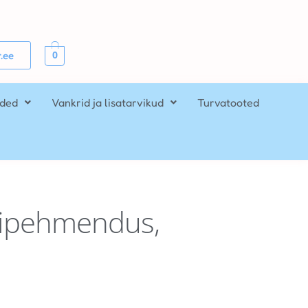
0
.ee
ided
Vankrid ja lisatarvikud
Turvatooted
ipehmendus,