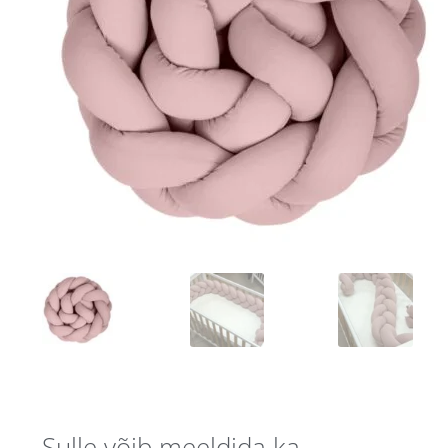
Sulle võib meeldida ka…