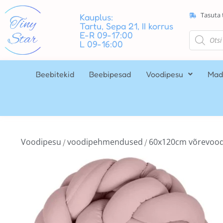
Tasuta 
Kauplus:
Tartu, Sepa 21, II korrus
E-R 09-17:00
L 09-16:00
Beebitekid
Beebipesad
Voodipesu
Mad
Voodipesu
voodipehmendused
60x120cm võrevood
/
/