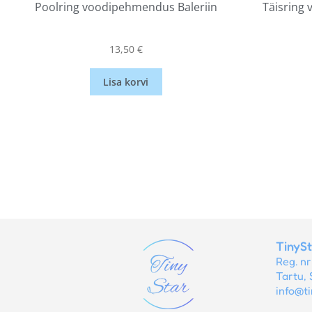
Poolring voodipehmendus Baleriin
Täisring
13,50
€
Lisa korvi
TinyS
Reg. n
Tartu, 
info@ti