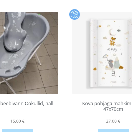
eebivann Öökullid, hall
Kõva põhjaga mähkimi
47x70cm
15,00
€
27,00
€