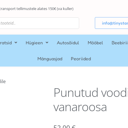
transport tellimustele alates 150€ (va kuller)
info@tinystar
ratsid
Hügieen
Autosõidul
Mööbel
Beebiri
Mänguasjad
Peoriided
ile
Punutud vood
vanaroosa
52,00
€