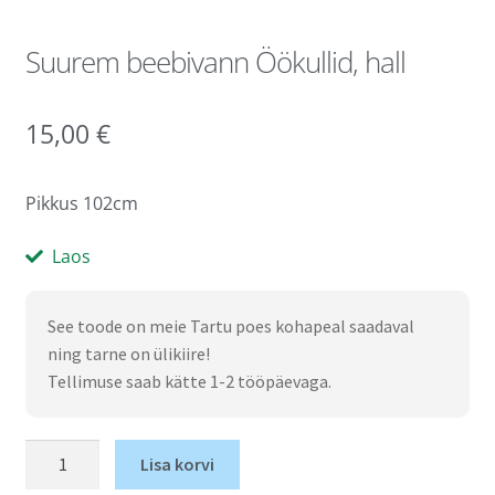
Suurem beebivann Öökullid, hall
15,00
€
Pikkus 102cm
Laos
See toode on meie Tartu poes kohapeal saadaval
ning tarne on ülikiire!
Tellimuse saab kätte 1-2 tööpäevaga.
Lisa korvi