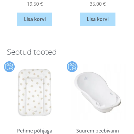
19,50
€
35,00
€
Lisa korvi
Lisa korvi
Seotud tooted
Pehme põhjaga
Suurem beebivann