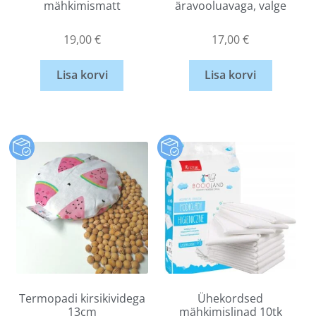
mähkimismatt
äravooluavaga, valge
19,00
€
17,00
€
Lisa korvi
Lisa korvi
Termopadi kirsikividega
Ühekordsed
13cm
mähkimislinad 10tk