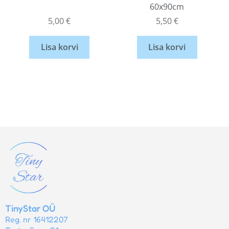
60x90cm
5,00
€
5,50
€
Lisa korvi
Lisa korvi
TinyStar OÜ
Reg. nr 16412207