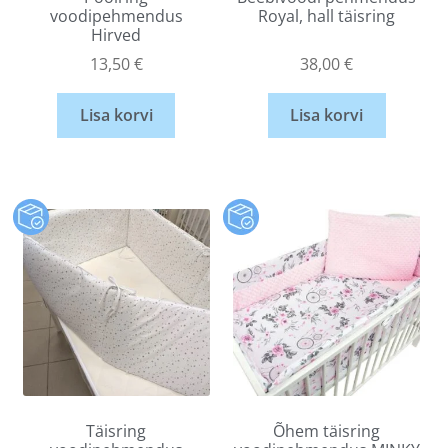
voodipehmendus
Royal, hall täisring
Hirved
13,50
€
38,00
€
Lisa korvi
Lisa korvi
Täisring
Õhem täisring