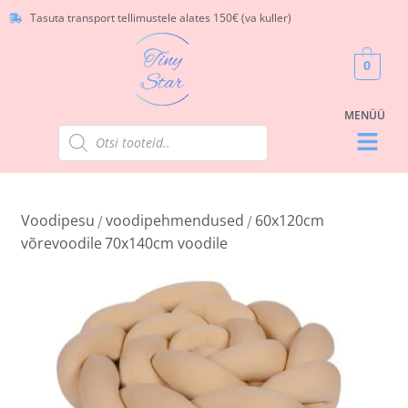
Tasuta transport tellimustele alates 150€ (va kuller)
0
Voodipesu
voodipehmendused
60x120cm
/
/
võrevoodile
70x140cm voodile