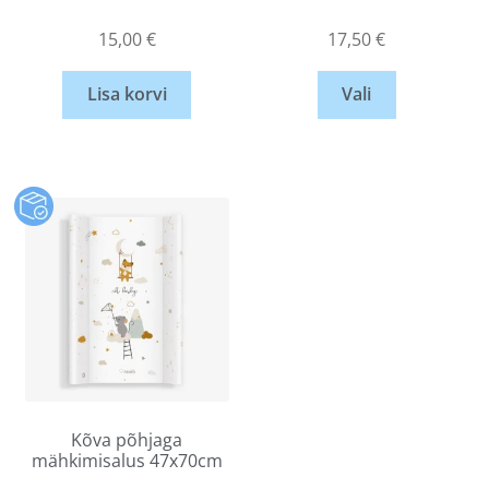
15,00
€
17,50
€
Lisa korvi
Vali
Kõva põhjaga
mähkimisalus 47x70cm