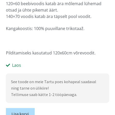
120×60 beebivoodis katab ära mõlemad lühemad
otsad ja ühte pikemat äärt.
140×70 voodis katab ära täpselt pool voodit.
Kangakoostis: 100% puuvillane trikotaaž.
Pilditamiseks kasutatud 120x60cm võrevoodit.
Laos
See toode on meie Tartu poes kohapeal saadaval
ning tarne on ülikiire!
Tellimuse saab kätte 1-2 tööpäevaga.
Lisa korvi