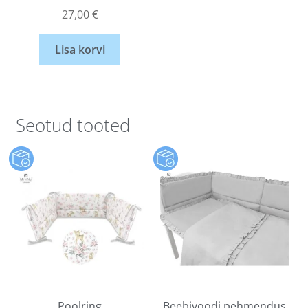
27,00
€
Lisa korvi
Seotud tooted
Poolring
Beebivoodi pehmendus