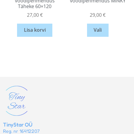
voodipehmendus
voodipehmendus MINKY
Täheke 60×120
27,00
€
29,00
€
Lisa korvi
Vali
TinyStar OÜ
Reg. nr 16412207