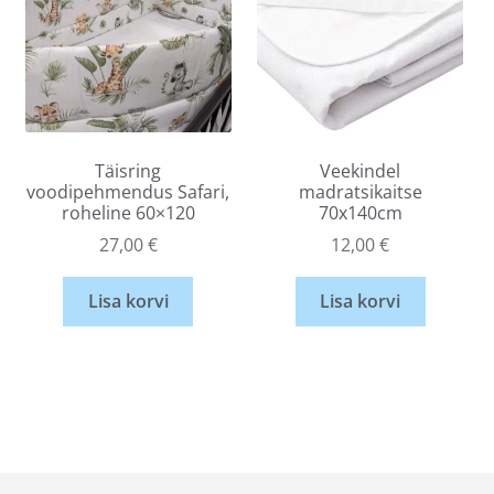
Täisring
Veekindel
voodipehmendus Safari,
madratsikaitse
roheline 60×120
70x140cm
27,00
€
12,00
€
Lisa korvi
Lisa korvi