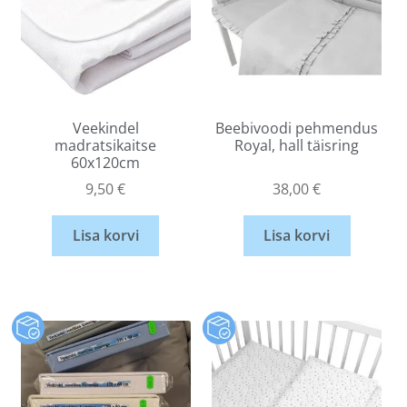
Veekindel
Beebivoodi pehmendus
madratsikaitse
Royal, hall täisring
60x120cm
9,50
€
38,00
€
Lisa korvi
Lisa korvi