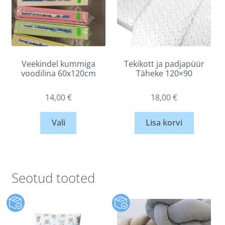
Veekindel kummiga
Tekikott ja padjapüür
voodilina 60x120cm
Täheke 120×90
14,00
€
18,00
€
Vali
Lisa korvi
Seotud tooted