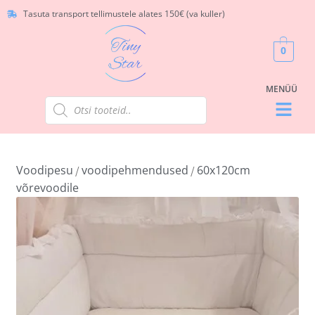
Tasuta transport tellimustele alates 150€ (va kuller)
0
Voodipesu
voodipehmendused
60x120cm
/
/
võrevoodile