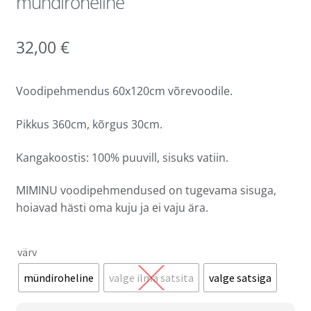
mündiroheline
32,00
€
Voodipehmendus 60x120cm võrevoodile.
Pikkus 360cm, kõrgus 30cm.
Kangakoostis: 100% puuvill, sisuks vatiin.
MIMINU voodipehmendused on tugevama sisuga,
hoiavad hästi oma kuju ja ei vaju ära.
värv
mündiroheline
valge ilma satsita
valge satsiga