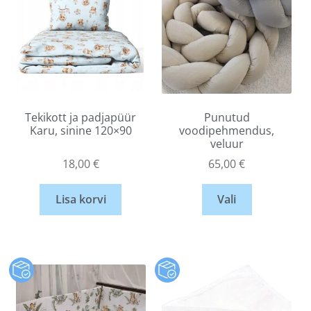
Tekikott ja padjapüür
Punutud
Karu, sinine 120×90
voodipehmendus,
veluur
18,00
€
65,00
€
Lisa korvi
Vali