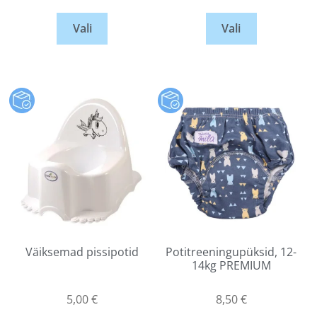
Vali
Vali
Väiksemad pissipotid
Potitreeningupüksid, 12-
14kg PREMIUM
5,00
€
8,50
€