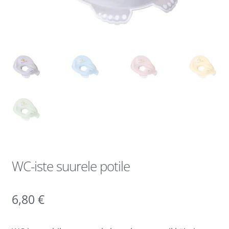
WC-iste suurele potile
6,80
€