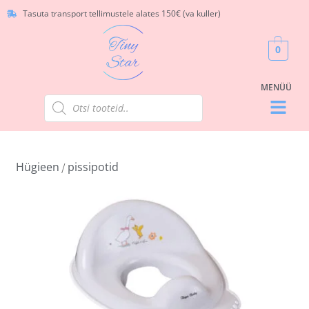
Tasuta transport tellimustele alates 150€ (va kuller)
0
Hügieen
pissipotid
/