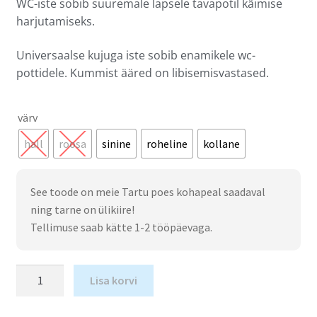
WC-iste sobib suuremale lapsele tavapotil käimise
harjutamiseks.
Universaalse kujuga iste sobib enamikele wc-
pottidele. Kummist ääred on libisemisvastased.
värv
hall
roosa
sinine
roheline
kollane
See toode on meie Tartu poes kohapeal saadaval
ning tarne on ülikiire!
Tellimuse saab kätte 1-2 tööpäevaga.
Lisa korvi