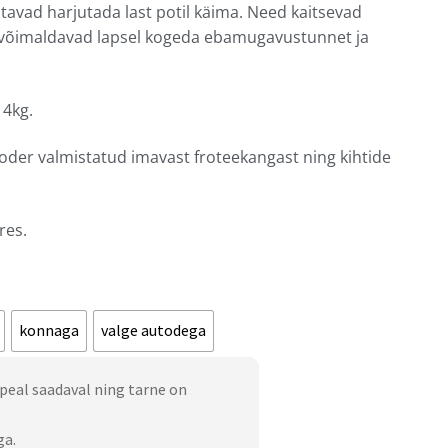
tavad harjutada last potil käima. Need kaitsevad
d võimaldavad lapsel kogeda ebamugavustunnet ja
14kg.
oder valmistatud imavast froteekangast ning kihtide
res.
konnaga
valge autodega
peal saadaval ning tarne on
ga.