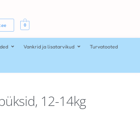
0
.ee
ided
Vankrid ja lisatarvikud
Turvatooted
püksid, 12-14kg