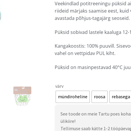
Veekindlad potitreeningu püksid ai
riideid märjaks saamise eest, kui
avastada põhjus-tagajärg seoseid.
Püksid sobivad lastele kaaluga 12-
Kangakoostis: 100% puuvill. Sisevo
vahel on vettpidav PUL kiht.
Püksid on masinpestavad 40
°
C juu
värv
mündiroheline
roosa
rebasega
See toode on meie Tartu poes koha
ülikiire!
Tellimuse saab kätte 1-2 tööpäeva