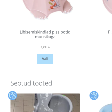
Libisemiskindlad pissipotid
Pi
muusikaga
7,80
€
Vali
Seotud tooted