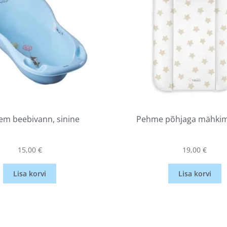
em beebivann, sinine
Pehme põhjaga mähkim
15,00
€
19,00
€
Lisa korvi
Lisa korvi