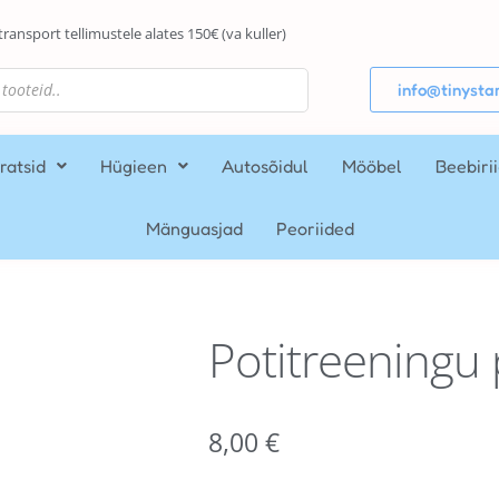
transport tellimustele alates 150€ (va kuller)
info@tinystar
ratsid
Hügieen
Autosõidul
Mööbel
Beebiri
Mänguasjad
Peoriided
Potitreeningu 
8,00
€