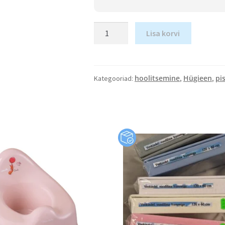
Lisa korvi
hoolitsemine
Hügieen
pi
Kategooriad:
,
,