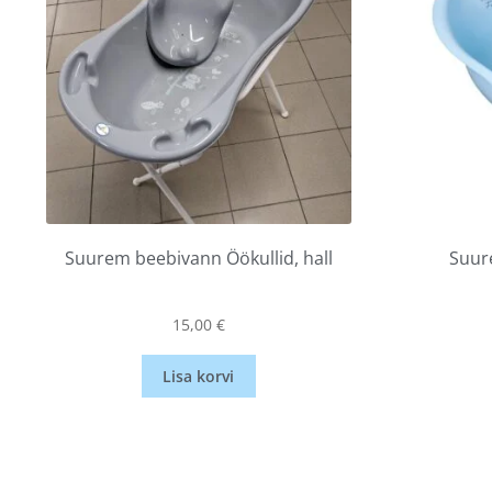
Suurem beebivann Öökullid, hall
Suur
15,00
€
Lisa korvi