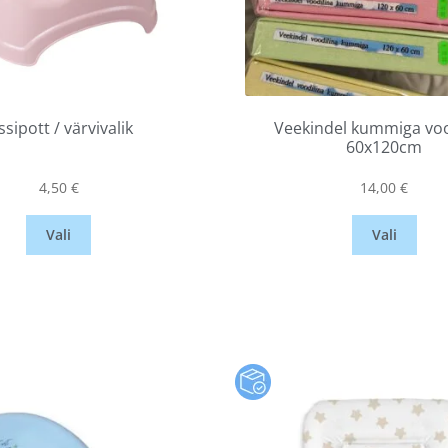
ssipott / värvivalik
Veekindel kummiga voo
60x120cm
4,50
€
14,00
€
Vali
Vali