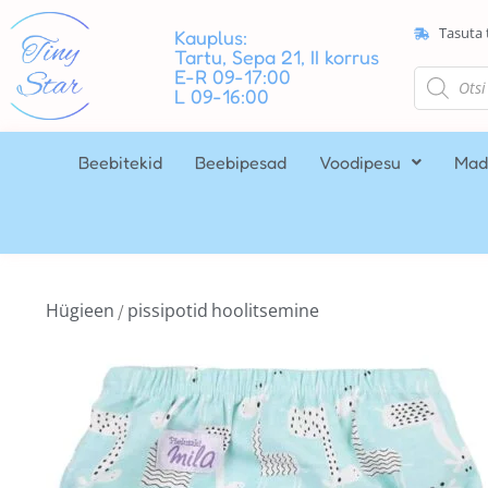
Tasuta 
Kauplus:
Tartu, Sepa 21, II korrus
E-R 09-17:00
L 09-16:00
Beebitekid
Beebipesad
Voodipesu
Mad
Hügieen
pissipotid
hoolitsemine
/