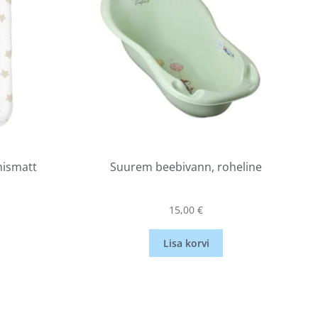
ismatt
Suurem beebivann, roheline
15,00
€
Lisa korvi