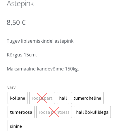
Astepink
8,50
€
Tugev libisemiskindel astepink.
Kõrgus 15cm.
Maksimaalne kandevõime 150kg.
värv
kollane
roosa part
hall
tumeroheline
tumeroosa
roosa printsess
hall öökullidega
sinine