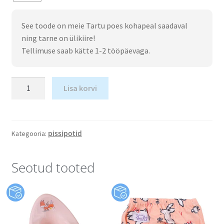
See toode on meie Tartu poes kohapeal saadaval
ning tarne on ülikiire!
Tellimuse saab kätte 1-2 tööpäevaga.
Lisa korvi
pissipotid
Kategooria:
Seotud tooted