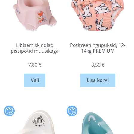
Libisemiskindlad
Potitreeningupüksid, 12-
pissipotid muusikaga
14kg PREMIUM
7,80
€
8,50
€
Vali
Lisa korvi