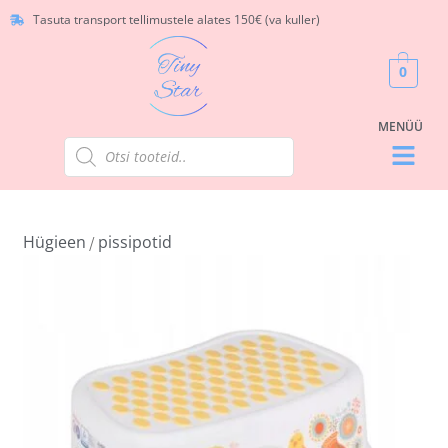
Tasuta transport tellimustele alates 150€ (va kuller)
0
Hügieen
pissipotid
/