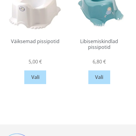
Väiksemad pissipotid
Libisemiskindlad
pissipotid
5,00
€
6,80
€
Vali
Vali