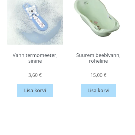
Vannitermomeeter,
Suurem beebivann,
sinine
roheline
3,60
€
15,00
€
Lisa korvi
Lisa korvi