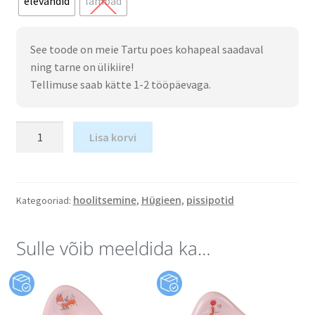
elevandid
lambad
See toode on meie Tartu poes kohapeal saadaval
ning tarne on ülikiire!
Tellimuse saab kätte 1-2 tööpäevaga.
Lisa korvi
hoolitsemine
Hügieen
pissipotid
Kategooriad:
,
,
Sulle võib meeldida ka…