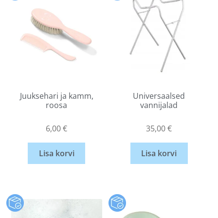
Juuksehari ja kamm,
Universaalsed
roosa
vannijalad
6,00
€
35,00
€
Lisa korvi
Lisa korvi