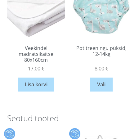
Veekindel
Potitreeningu püksid,
madratsikaitse
12-14kg
80x160cm
17,00
€
8,00
€
Lisa korvi
Vali
Seotud tooted