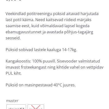
Veekindlad potitreeningu püksid aitavad harjutada
last potil käima. Need kaitsevad riideid märjaks
saamise eest, kuid võimaldavad lapsel kogeda
ebamugavustunnet ja avastada põhjus-tagajärg
seoseid.
Püksid sobivad lastele kaaluga 14-17kg.
Kangakoostis: 100% puuvill. Sisevooder valmistatud
imavast froteekangast ning kihtide vahel on vettpidav
PUL kiht.
Püksid on masinpestavad 40
°
C juures.
muster