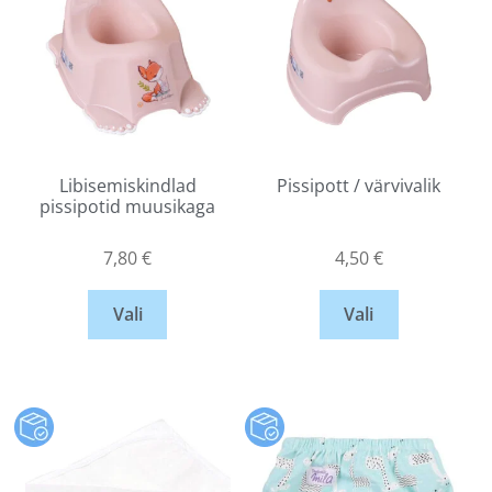
Libisemiskindlad
Pissipott / värvivalik
pissipotid muusikaga
7,80
€
4,50
€
Vali
Vali