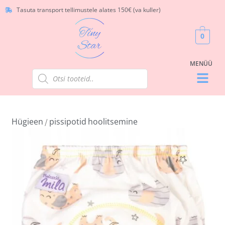
Tasuta transport tellimustele alates 150€ (va kuller)
0
Hügieen
pissipotid
hoolitsemine
/