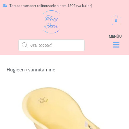
Tasuta transport tellimustele alates 150€ (va kuller)
0
Hügieen
vannitamine
/