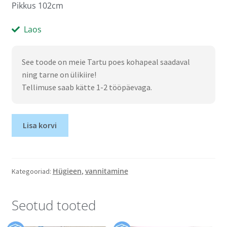
Pikkus 102cm
Laos
See toode on meie Tartu poes kohapeal saadaval
ning tarne on ülikiire!
Tellimuse saab kätte 1-2 tööpäevaga.
Lisa korvi
Hügieen
vannitamine
Kategooriad:
,
Seotud tooted