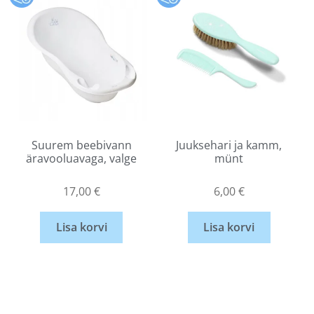
Suurem beebivann
Juuksehari ja kamm,
äravooluavaga, valge
münt
17,00
€
6,00
€
Lisa korvi
Lisa korvi