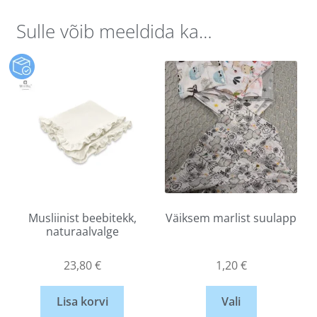
Sulle võib meeldida ka…
Musliinist beebitekk,
Väiksem marlist suulapp
naturaalvalge
23,80
€
1,20
€
Lisa korvi
Vali