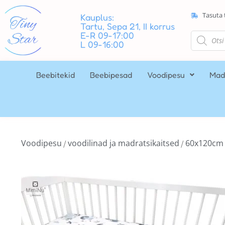
Tasuta 
Kauplus:
Tartu, Sepa 21, II korrus
E-R 09-17:00
L 09-16:00
Beebitekid
Beebipesad
Voodipesu
Mad
Voodipesu
voodilinad ja madratsikaitsed
60x120cm
/
/