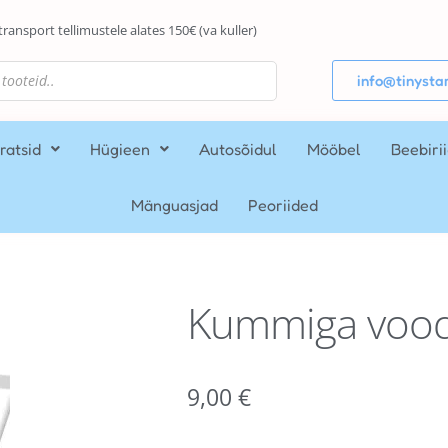
transport tellimustele alates 150€ (va kuller)
info@tinystar
ratsid
Hügieen
Autosõidul
Mööbel
Beebiri
Mänguasjad
Peoriided
Kummiga vood
9,00
€