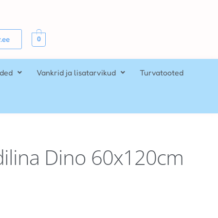
0
.ee
ided
Vankrid ja lisatarvikud
Turvatooted
ilina Dino 60x120cm