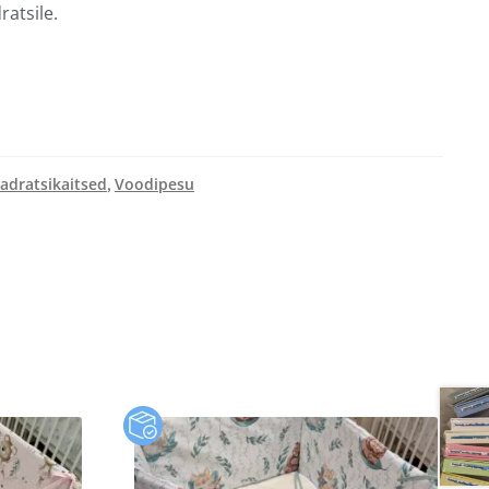
atsile.
adratsikaitsed
Voodipesu
,