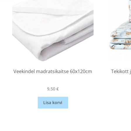
Veekindel madratsikaitse 60x120cm
Tekikott 
9,50
€
Lisa korvi