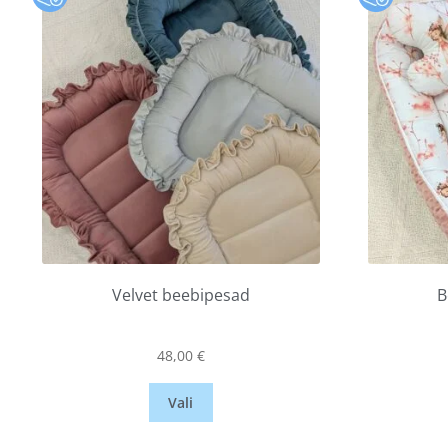
Velvet beebipesad
B
48,00
€
Vali