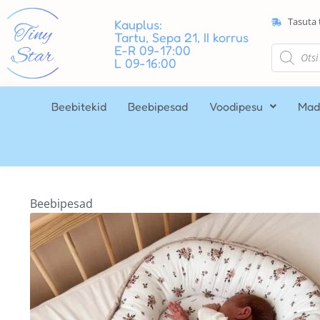
Tasuta 
Kauplus:
Tartu, Sepa 21, II korrus
E-R 09-17:00
L 09-16:00
Beebitekid
Beebipesad
Voodipesu
Mad
Beebipesad