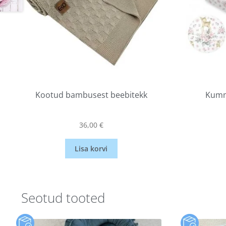
Kootud bambusest beebitekk
Kumm
36,00
€
Lisa korvi
Seotud tooted