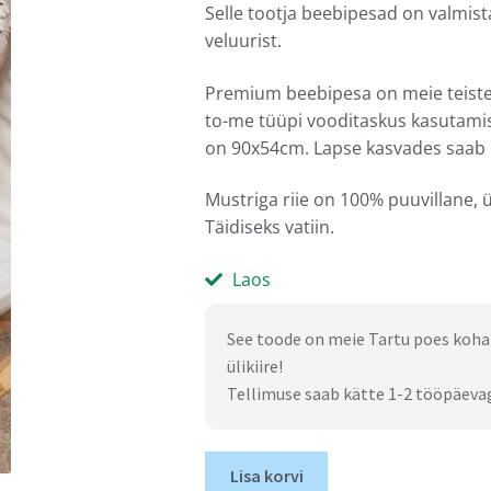
Selle tootja beebipesad on valmista
veluurist.
Premium beebipesa on meie teistes
to-me tüüpi vooditaskus kasutam
on 90x54cm. Lapse kasvades saab p
Mustriga riie on 100% puuvillane, 
Täidiseks vatiin.
Laos
See toode on meie Tartu poes koha
ülikiire!
Tellimuse saab kätte 1-2 tööpäeva
Lisa korvi