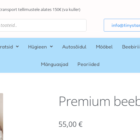
transport tellimustele alates 150€ (va kuller)
info@tinystar
ratsid
Hügieen
Autosõidul
Mööbel
Beebiri
Mänguasjad
Peoriided
Premium beeb
55,00
€