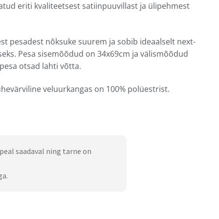
tud eriti kvaliteetsest satiinpuuvillast ja ülipehmest
t pesadest nõksuke suurem ja sobib ideaalselt next-
iseks. Pesa sisemõõdud on 34x69cm ja välismõõdud
esa otsad lahti võtta.
ühevärviline veluurkangas on 100% polüestrist.
peal saadaval ning tarne on
ga.