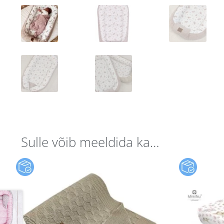
Sulle võib meeldida ka…