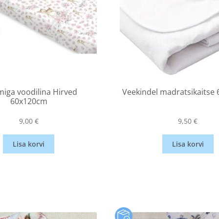
iga voodilina Hirved
Veekindel madratsikaitse
60x120cm
9,00
€
9,50
€
Lisa korvi
Lisa korvi