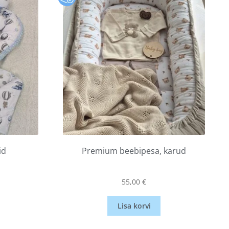
id
Premium beebipesa, karud
55,00
€
Lisa korvi