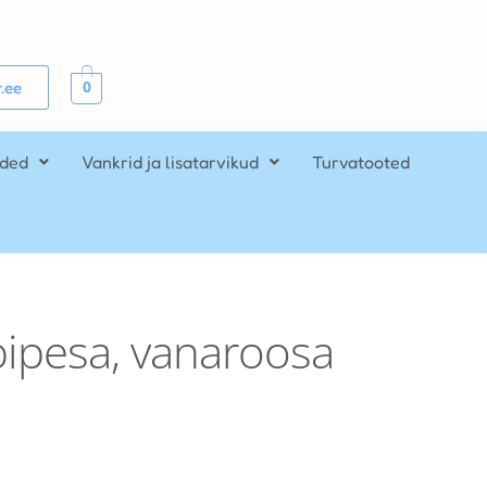
0
.ee
ided
Vankrid ja lisatarvikud
Turvatooted
ipesa, vanaroosa