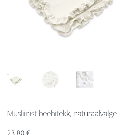
Musliinist beebitekk, naturaalvalge
23,80
€