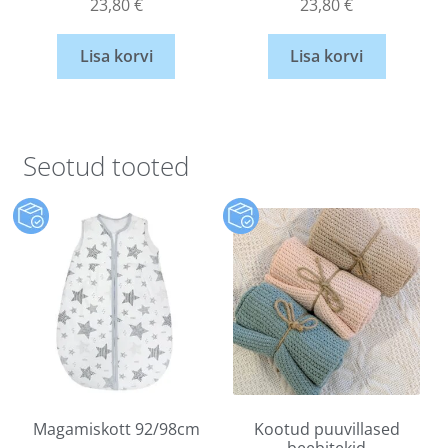
23,80
€
23,80
€
Lisa korvi
Lisa korvi
Seotud tooted
Magamiskott 92/98cm
Kootud puuvillased