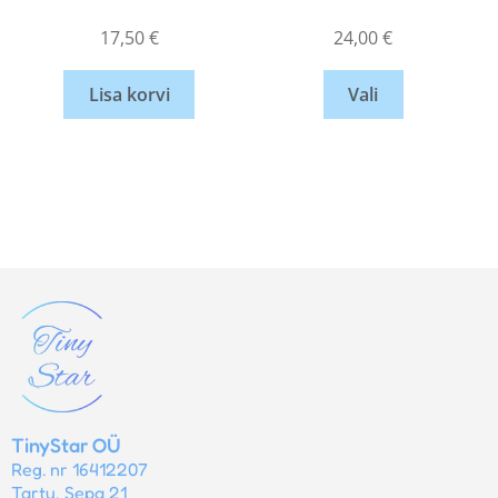
17,50
€
24,00
€
Lisa korvi
Vali
TinyStar OÜ
Reg. nr 16412207
Tartu, Sepa 21