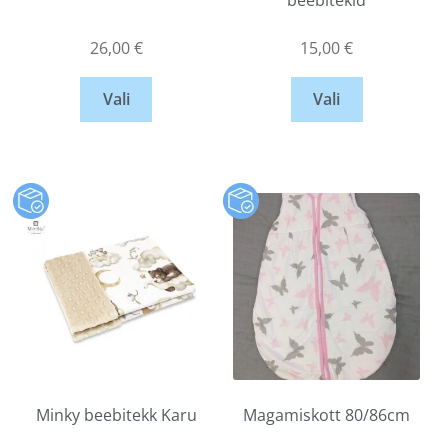
beebitekid
26,00
€
15,00
€
Vali
Vali
Minky beebitekk Karu
Magamiskott 80/86cm