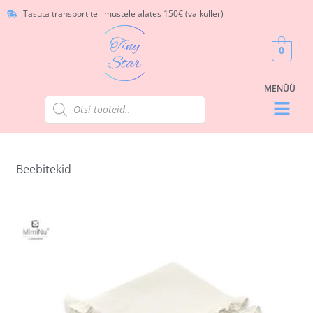
Tasuta transport tellimustele alates 150€ (va kuller)
0
Beebitekid