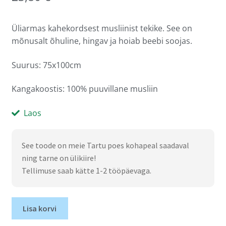
Üliarmas kahekordsest musliinist tekike. See on
mõnusalt õhuline, hingav ja hoiab beebi soojas.
Suurus: 75x100cm
Kangakoostis: 100% puuvillane musliin
Laos
See toode on meie Tartu poes kohapeal saadaval
ning tarne on ülikiire!
Tellimuse saab kätte 1-2 tööpäevaga.
Lisa korvi