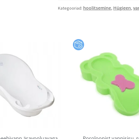
hoolitsemine
Hügieen
van
Kategooriad:
,
,
eebivann äravooluavaga,
Poroloonist vannisisu, 