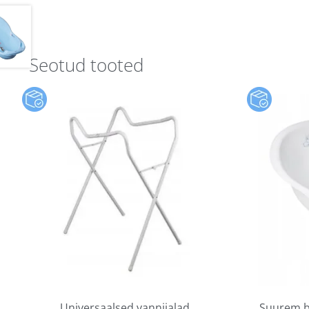
Seotud tooted
Universaalsed vannijalad
Suurem b