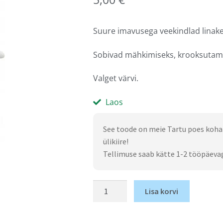
Suure imavusega veekindlad linak
Sobivad mähkimiseks, krooksutami
Valget värvi.
Laos
See toode on meie Tartu poes koha
ülikiire!
Tellimuse saab kätte 1-2 tööpäeva
Lisa korvi