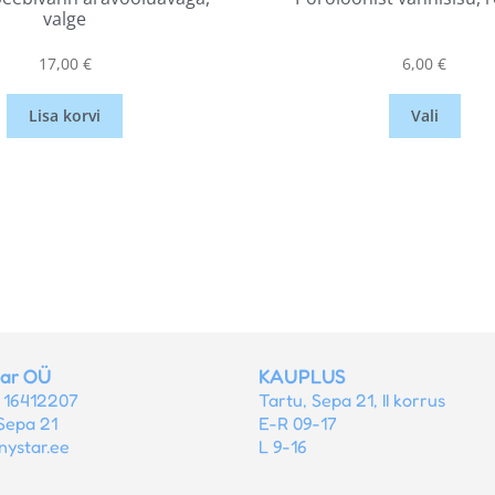
valge
17,00
€
6,00
€
Lisa korvi
Vali
tar OÜ
KAUPLUS
r 16412207
Tartu, Sepa 21, II korrus
Sepa 21
E-R 09-17
nystar.ee
L 9-16