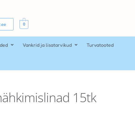
0
.ee
ided
Vankrid ja lisatarvikud
Turvatooted
hkimislinad 15tk