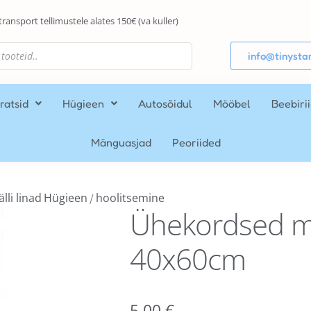
transport tellimustele alates 150€ (va kuller)
info@tinystar
ratsid
Hügieen
Autosõidul
Mööbel
Beebiri
Mänguasjad
Peoriided
älli linad
Hügieen
hoolitsemine
/
Ühekordsed mä
40x60cm
5,00
€