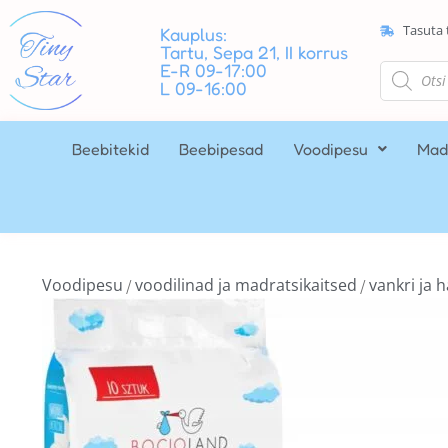
Tasuta 
Kauplus:
Tartu, Sepa 21, II korrus
E-R 09-17:00
L 09-16:00
Beebitekid
Beebipesad
Voodipesu
Mad
Voodipesu
voodilinad ja madratsikaitsed
vankri ja h
/
/