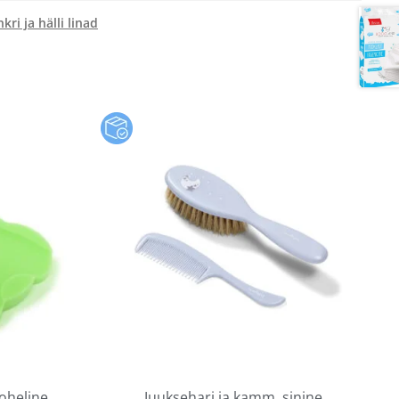
kri ja hälli linad
roheline
Juuksehari ja kamm, sinine