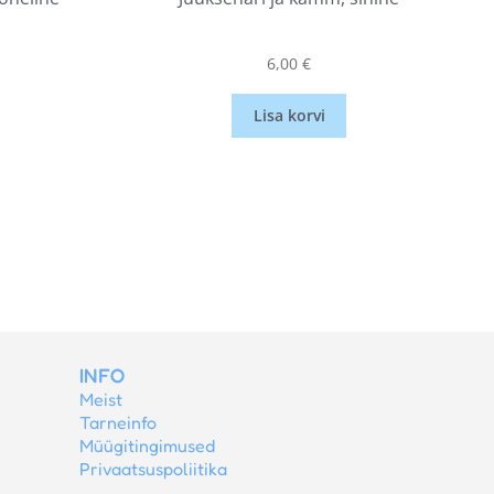
6,00
€
Lisa korvi
INFO
Meist
Tarneinfo
Müügitingimused
Privaatsuspoliitika