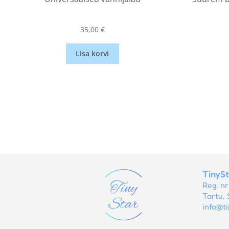
35,00
€
Lisa korvi
TinyS
Reg. n
Tartu, 
info@ti