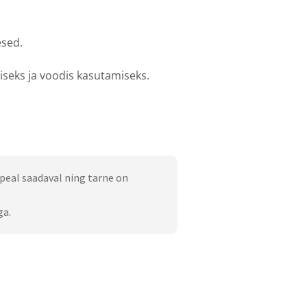
esed.
seks ja voodis kasutamiseks.
peal saadaval ning tarne on
ga.