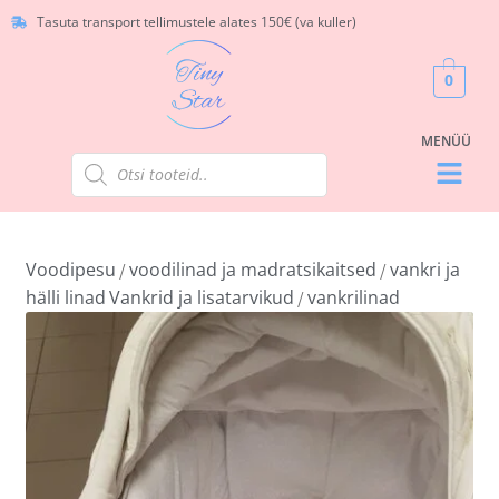
Tasuta transport tellimustele alates 150€ (va kuller)
0
Voodipesu
voodilinad ja madratsikaitsed
vankri ja
/
/
hälli linad
Vankrid ja lisatarvikud
vankrilinad
/