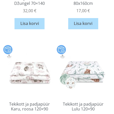
Džungel 70×140
80x160cm
32,00
€
17,00
€
Lisa korvi
Lisa korvi
Tekikott ja padjapüür
Tekikott ja padjapüür
Karu, roosa 120×90
Lulu 120×90