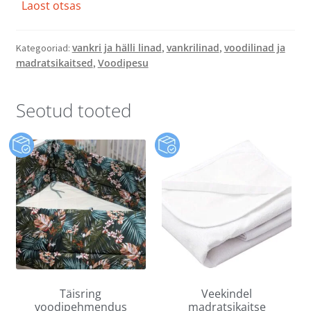
Laost otsas
vankri ja hälli linad
vankrilinad
voodilinad ja
Kategooriad:
,
,
madratsikaitsed
Voodipesu
,
Seotud tooted
Täisring
Veekindel
voodipehmendus
madratsikaitse