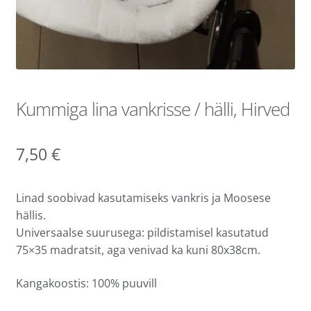
Kummiga lina vankrisse / hälli, Hirved
7,50
€
Linad soobivad kasutamiseks vankris ja Moosese
hällis.
Universaalse suurusega: pildistamisel kasutatud
75×35 madratsit, aga venivad ka kuni 80x38cm.
Kangakoostis: 100% puuvill