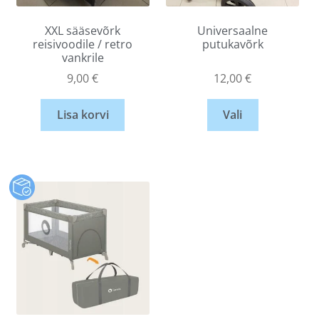
XXL sääsevõrk
Universaalne
reisivoodile / retro
putukavõrk
vankrile
9,00
€
12,00
€
Lisa korvi
Vali