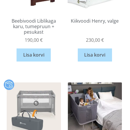
Beebivoodi Liblikaga
Kiikvoodi Henry, valge
karu, tumepruun +
pesukast
190,00
€
230,00
€
Lisa korvi
Lisa korvi