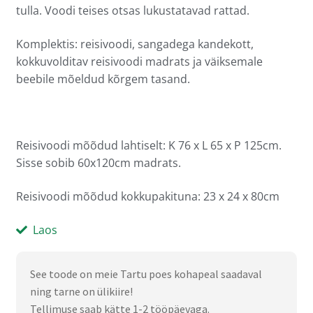
tulla. Voodi teises otsas lukustatavad rattad.
Komplektis: reisivoodi, sangadega kandekott,
kokkuvolditav reisivoodi madrats ja väiksemale
beebile mõeldud kõrgem tasand.
Reisivoodi mõõdud lahtiselt: K 76 x L 65 x P 125cm.
Sisse sobib 60x120cm madrats.
Reisivoodi mõõdud kokkupakituna: 23 x 24 x 80cm
Laos
See toode on meie Tartu poes kohapeal saadaval
ning tarne on ülikiire!
Tellimuse saab kätte 1-2 tööpäevaga.