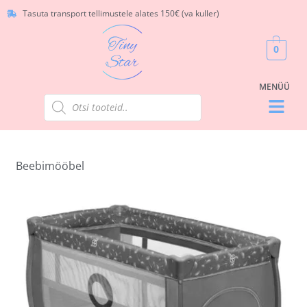
Tasuta transport tellimustele alates 150€ (va kuller)
0
Beebimööbel