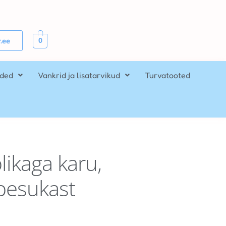
0
.ee
ided
Vankrid ja lisatarvikud
Turvatooted
likaga karu,
pesukast