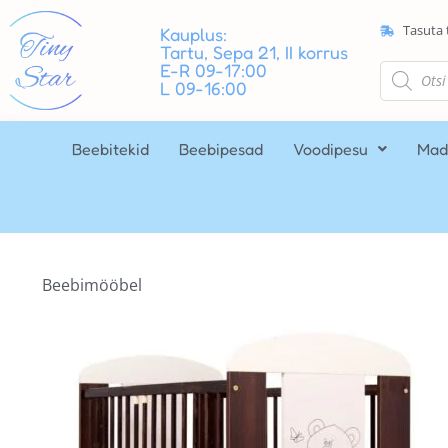
Tasuta 
Kauplus:
Tartu, Sepa 21, II korrus
E-R 09-17:00
L 09-16:00
Beebitekid
Beebipesad
Voodipesu
Mad
Beebimööbel