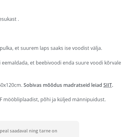
esukast .
ulka, et suurem laps saaks ise voodist välja.
ti eemaldada, et beebivoodi enda suure voodi kõrvale
60x120cm.
Sobivas mõõdus madratseid leiad
SIIT
.
 mööbliplaadist, põhi ja küljed männipuidust.
peal saadaval ning tarne on