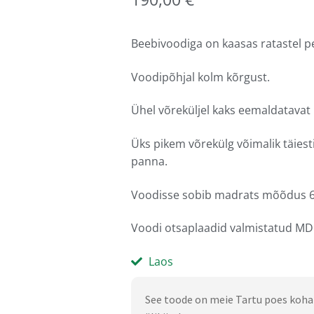
Beebivoodiga on kaasas ratastel p
Voodipõhjal kolm kõrgust.
Ühel võreküljel kaks eemaldatavat p
Üks pikem võrekülg võimalik täies
panna.
Voodisse sobib madrats mõõdus 
Voodi otsaplaadid valmistatud MDF
Laos
See toode on meie Tartu poes koha