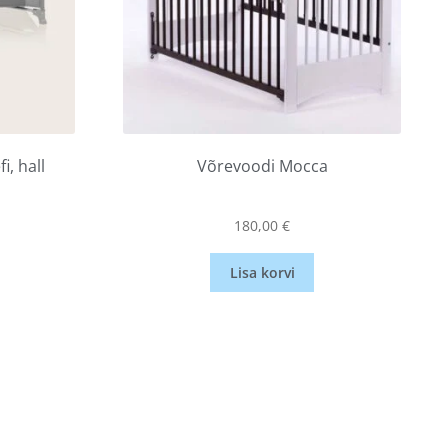
i, hall
Võrevoodi Mocca
180,00
€
Lisa korvi