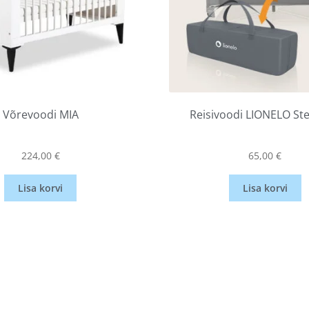
Võrevoodi MIA
Reisivoodi LIONELO Stef
224,00
€
65,00
€
Lisa korvi
Lisa korvi