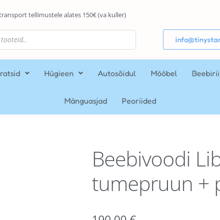
transport tellimustele alates 150€ (va kuller)
info@tinystar
ratsid
Hügieen
Autosõidul
Mööbel
Beebiri
Mänguasjad
Peoriided
Beebivoodi Lib
tumepruun + 
190,00
€