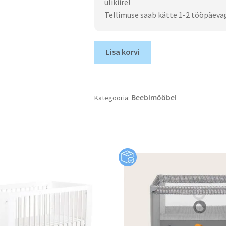
ülikiire!
Tellimuse saab kätte 1-2 tööpäeva
Lisa korvi
Beebimööbel
Kategooria: