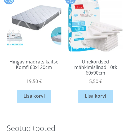
Hingav madratsikaitse
Ühekordsed
Komfi 60x120cm
mähkimislinad 10tk
60x90cm
19,50
€
5,50
€
Lisa korvi
Lisa korvi
Seotud tooted