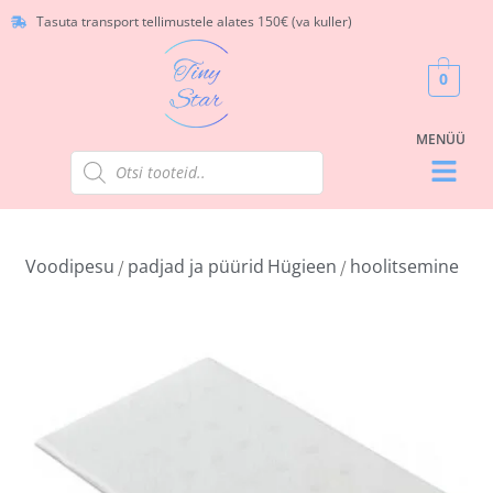
Tasuta transport tellimustele alates 150€ (va kuller)
0
Voodipesu
padjad ja püürid
Hügieen
hoolitsemine
/
/