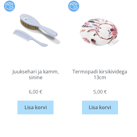
Juuksehari ja kamm,
Termopadi kirsikividega
sinine
13cm
6,00
€
5,00
€
Lisa korvi
Lisa korvi