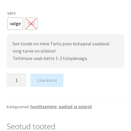
värv
valge
hall
See toode on meie Tartu poes kohapeal saadaval
ning tarne on ülikiire!
Tellimuse saab kätte 1-2 tööpäevaga.
Lisa korvi
hoolitsemine
padjad ja püürid
Kategooriad:
,
Seotud tooted