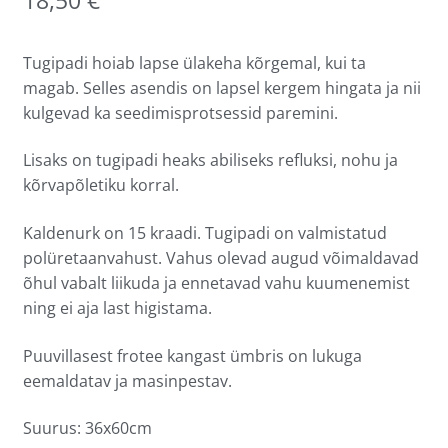
18,50
€
Tugipadi hoiab lapse ülakeha kõrgemal, kui ta
magab. Selles asendis on lapsel kergem hingata ja nii
kulgevad ka seedimisprotsessid paremini.
Lisaks on tugipadi heaks abiliseks refluksi, nohu ja
kõrvapõletiku korral.
Kaldenurk on 15 kraadi. Tugipadi on valmistatud
polüretaanvahust. Vahus olevad augud võimaldavad
õhul vabalt liikuda ja ennetavad vahu kuumenemist
ning ei aja last higistama.
Puuvillasest frotee kangast ümbris on lukuga
eemaldatav ja masinpestav.
Suurus: 36x60cm