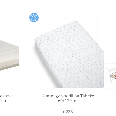
estava
Kummiga voodilina Täheke
20cm
60x120cm
9,00
€