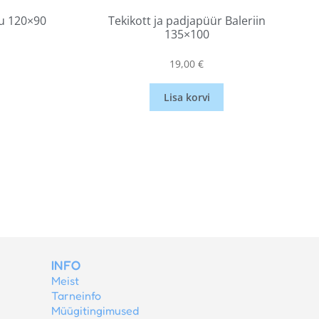
ru 120×90
Tekikott ja padjapüür Baleriin
135×100
19,00
€
Lisa korvi
INFO
Meist
Tarneinfo
Müügitingimused