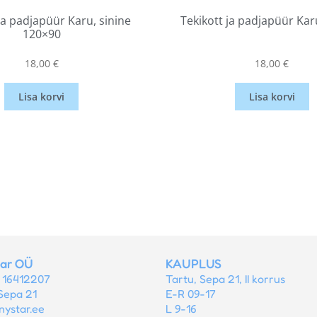
ja padjapüür Karu, sinine
Tekikott ja padjapüür Ka
120×90
18,00
€
18,00
€
Lisa korvi
Lisa korvi
tar OÜ
KAUPLUS
r 16412207
Tartu, Sepa 21, II korrus
Sepa 21
E-R 09-17
nystar.ee
L 9-16