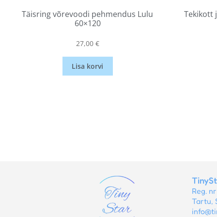
Täisring võrevoodi pehmendus Lulu
Tekikott 
60×120
27,00
€
Lisa korvi
TinyS
Reg. n
Tartu, 
info@ti