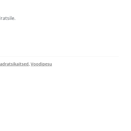
atsile.
adratsikaitsed
Voodipesu
,