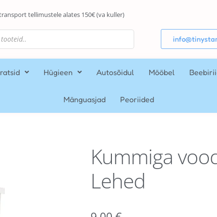
transport tellimustele alates 150€ (va kuller)
info@tinystar
ratsid
Hügieen
Autosõidul
Mööbel
Beebiri
Mänguasjad
Peoriided
Kummiga vood
Lehed
9,00
€