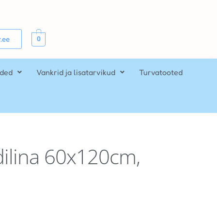
0
.ee
ided
Vankrid ja lisatarvikud
Turvatooted
ilina 60x120cm,