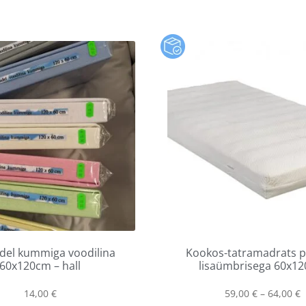
del kummiga voodilina
Kookos-tatramadrats p
60x120cm – hall
lisaümbrisega 60x1
14,00
€
59,00
€
–
64,00
€