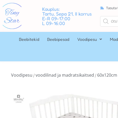
Tasuta 
Kauplus:
Tartu, Sepa 21, II korrus
E-R 09-17:00
L 09-16:00
Beebitekid
Beebipesad
Voodipesu
Mad
Voodipesu
voodilinad ja madratsikaitsed
60x120cm
/
/