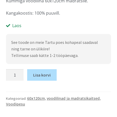
Kummiga voodilina 60x120cm madratsile.
Kangakoostis: 100% puuvill.
Laos
See toode on meie Tartu poes kohapeal saadaval
ning tarne on ülikiire!
Tellimuse saab kätte 1-2 tööpäevaga.
Lisa korvi
60x120cm
voodilinad ja madratsikaitsed
Kategooriad:
,
,
Voodipesu