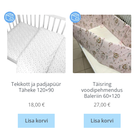
Tekikott ja padjapüür
Täisring
Täheke 120×90
voodipehmendus
Baleriin 60×120
18,00
€
27,00
€
Lisa korvi
Lisa korvi