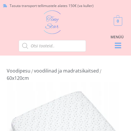
Tasuta transport tellimustele alates 150€ (va kuller)
0
Voodipesu
voodilinad ja madratsikaitsed
/
/
60x120cm