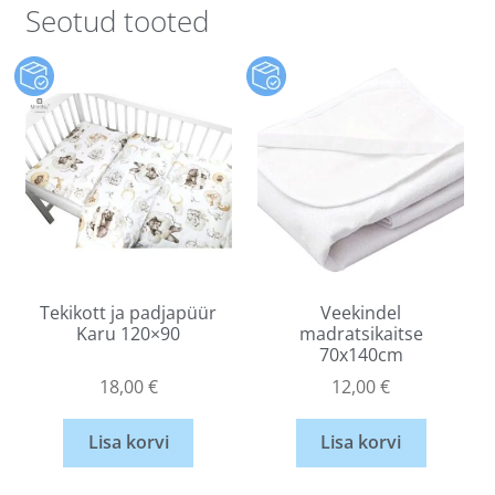
Seotud tooted
Tekikott ja padjapüür
Veekindel
Karu 120×90
madratsikaitse
70x140cm
18,00
€
12,00
€
Lisa korvi
Lisa korvi