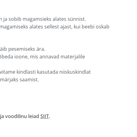
 ja sobib magamsieks alates sünnist.
agamiseks alates sellest ajast, kui beebi oskab
käib pesemiseks ära.
õbeda ioone, mis annavad materjalile
itame kindlasti kasutada niiskuskindlat
 märjaks saamist.
a voodilinu leiad
SIIT
.