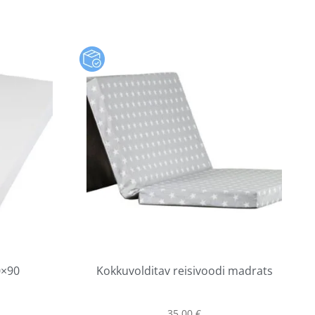
0×90
Kokkuvolditav reisivoodi madrats
35,00
€