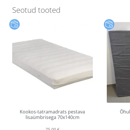
Seotud tooted
Kookos-tatramadrats pestava
Õhu
lisaümbrisega 70x140cm
75,00
€