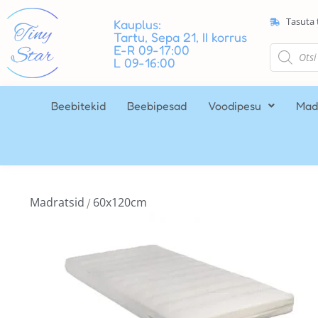
Tasuta 
Kauplus:
Tartu, Sepa 21, II korrus
E-R 09-17:00
L 09-16:00
Beebitekid
Beebipesad
Voodipesu
Mad
Madratsid
60x120cm
/