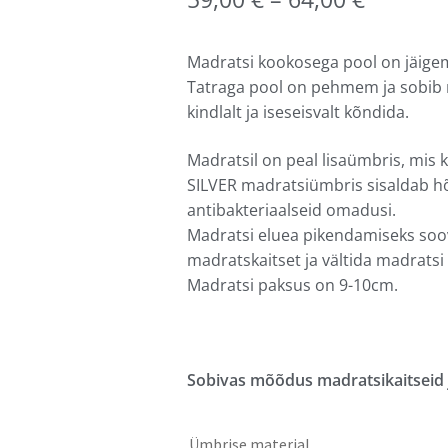
Madratsi kookosega pool on jäigem
Tatraga pool on pehmem ja sobib m
kindlalt ja iseseisvalt kõndida.
Madratsil on peal lisaümbris, mis 
SILVER madratsiümbris sisaldab h
antibakteriaalseid omadusi.
Madratsi eluea pikendamiseks soov
madratskaitset ja vältida madratsi
Madratsi paksus on 9-10cm.
Sobivas mõõdus madratsikaitseid j
Ümbrise materjal