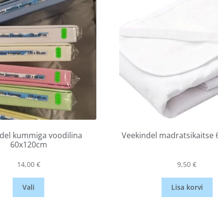
del kummiga voodilina
Veekindel madratsikaitse
60x120cm
14,00
€
9,50
€
Vali
Lisa korvi