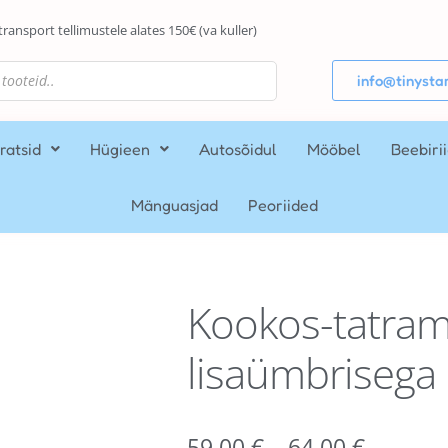
transport tellimustele alates 150€ (va kuller)
info@tinystar
ratsid
Hügieen
Autosõidul
Mööbel
Beebiri
Mänguasjad
Peoriided
Kookos-tatram
lisaümbriseg
59,00
€
–
64,00
€