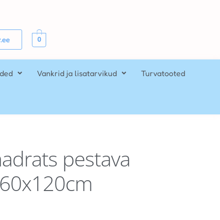
0
.ee
ided
Vankrid ja lisatarvikud
Turvatooted
adrats pestava
a 60x120cm