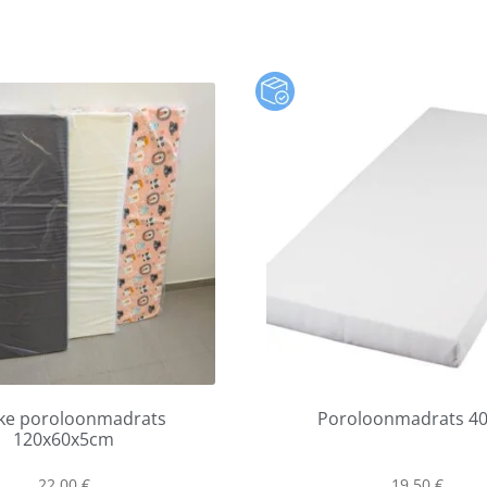
ke poroloonmadrats
Poroloonmadrats 4
120x60x5cm
22,00
€
19,50
€