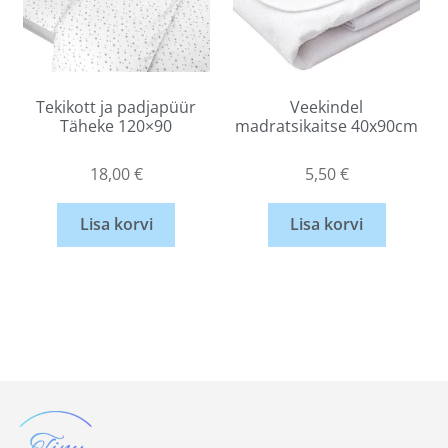
Tekikott ja padjapüür
Veekindel
Täheke 120×90
madratsikaitse 40x90cm
18,00
€
5,50
€
Lisa korvi
Lisa korvi