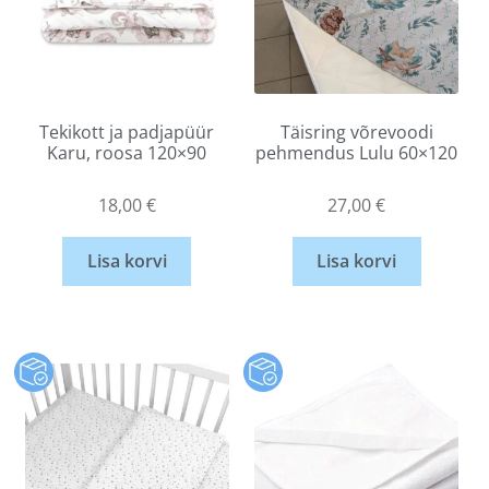
Tekikott ja padjapüür
Täisring võrevoodi
Karu, roosa 120×90
pehmendus Lulu 60×120
18,00
€
27,00
€
Lisa korvi
Lisa korvi