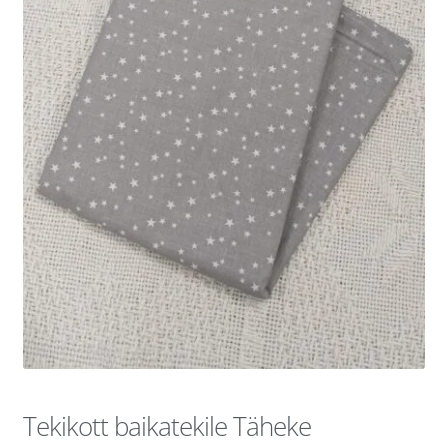
Tekikott baikatekile Täheke