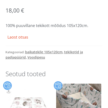
18,00
€
100% puuvillane tekikott mõõdus 105x120cm.
Laost otsas
baikatekile 105x120cm
tekikotid ja
Kategooriad:
,
padjapüürid
Voodipesu
,
Seotud tooted