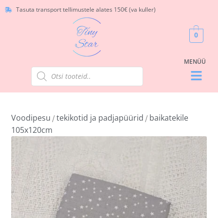
Tasuta transport tellimustele alates 150€ (va kuller)
0
Voodipesu
tekikotid ja padjapüürid
baikatekile
/
/
105x120cm