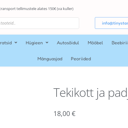
transport tellimustele alates 150€ (va kuller)
info@tinystar
ratsid
Hügieen
Autosõidul
Mööbel
Beebiri
Mänguasjad
Peoriided
Tekikott ja pa
18,00
€