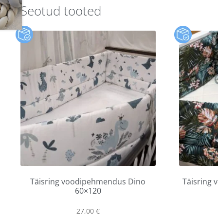
Seotud tooted
Täisring voodipehmendus Dino
Täisring
60×120
27,00
€