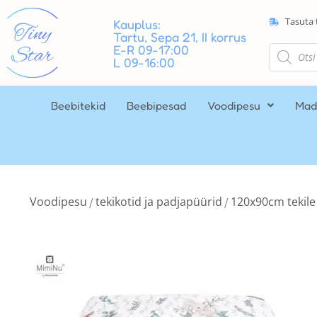
Tasuta 
Kauplus:
Tartu, Sepa 21, II korrus
E-R 09-17:00
L 09-16:00
Beebitekid
Beebipesad
Voodipesu
Mad
Voodipesu
tekikotid ja padjapüürid
120x90cm tekile
/
/