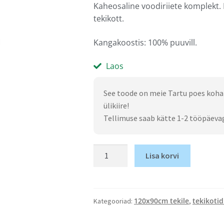
Kaheosaline voodiriiete komplekt
tekikott.
Kangakoostis: 100% puuvill.
Laos
See toode on meie Tartu poes koha
ülikiire!
Tellimuse saab kätte 1-2 tööpäeva
Lisa korvi
120x90cm tekile
tekikotid
Kategooriad:
,