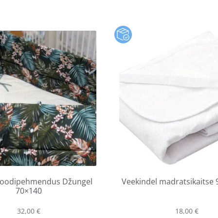
 voodipehmendus Džungel
Veekindel madratsikaitse
70×140
32,00
€
18,00
€