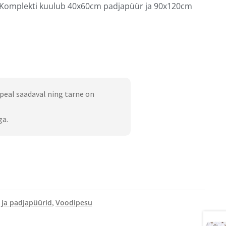
. Komplekti kuulub 40x60cm padjapüür ja 90x120cm
peal saadaval ning tarne on
ga.
 ja padjapüürid
Voodipesu
,