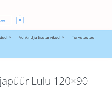
0
.ee
ided
Vankrid ja lisatarvikud
Turvatooted
djapüür Lulu 120×90