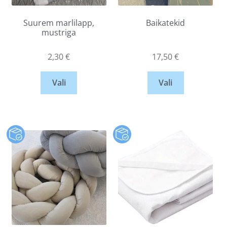
Suurem marlilapp,
Baikatekid
mustriga
2,30
€
17,50
€
Vali
Vali