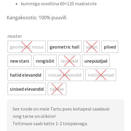
kummiga voodilina 60×120 madratsile
Kangakoostis: 100% puuvill.
muster
geometric roosa
geometric hall
safari
pilved
new stars
rongisõit
lennukid
unepüüdjad
hallid elevandid
roosad elevandid
metsloomad
sinised elevandid
täheke
See toode on meie Tartu poes kohapeal saadaval
ning tarne on ülikiire!
Tellimuse saab kätte 1-2 tööpäevaga.