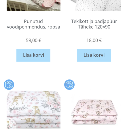
Punutud
Tekikott ja padjapüür
voodipehmendus, roosa
Täheke 120×90
59,00
€
18,00
€
Lisa korvi
Lisa korvi