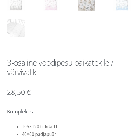
3-osaline voodipesu baikatekile /
värvivalik
28,50
€
Komplektis:
105×120 tekikott
40×60 padjapüür