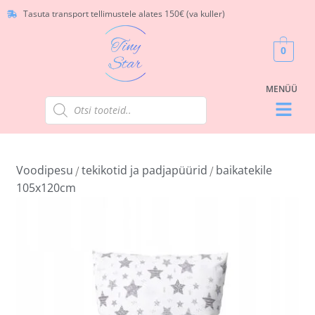
Tasuta transport tellimustele alates 150€ (va kuller)
0
Voodipesu
tekikotid ja padjapüürid
baikatekile
/
/
105x120cm