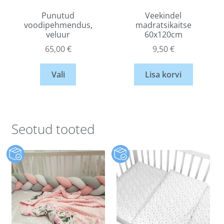
Punutud
Veekindel
voodipehmendus,
madratsikaitse
veluur
60x120cm
65,00
€
9,50
€
Vali
Lisa korvi
Seotud tooted