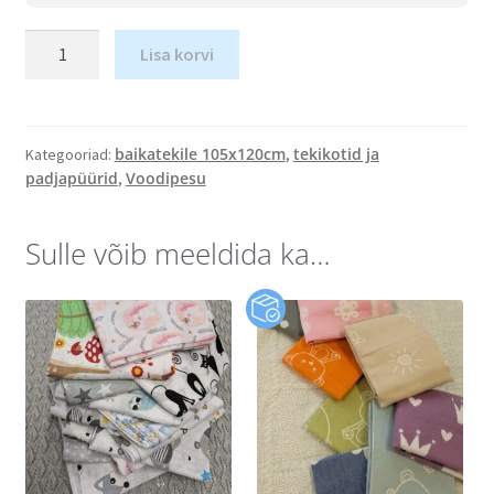
Lisa korvi
baikatekile 105x120cm
tekikotid ja
Kategooriad:
,
padjapüürid
Voodipesu
,
Sulle võib meeldida ka…