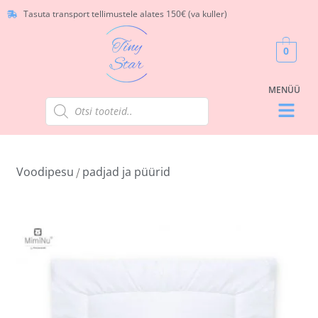
Tasuta transport tellimustele alates 150€ (va kuller)
0
Voodipesu
padjad ja püürid
/