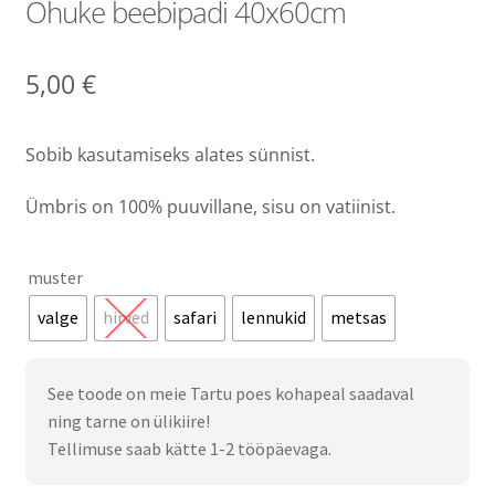
Õhuke beebipadi 40x60cm
5,00
€
Sobib kasutamiseks alates sünnist.
Ümbris on 100% puuvillane, sisu on vatiinist.
muster
valge
hirved
safari
lennukid
metsas
See toode on meie Tartu poes kohapeal saadaval
ning tarne on ülikiire!
Tellimuse saab kätte 1-2 tööpäevaga.