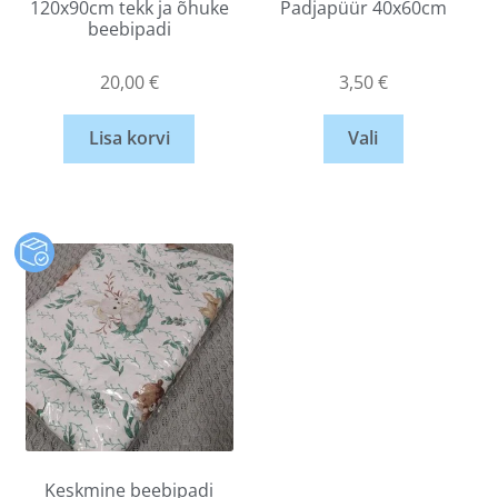
120x90cm tekk ja õhuke
Padjapüür 40x60cm
beebipadi
20,00
€
3,50
€
Lisa korvi
Vali
Keskmine beebipadi