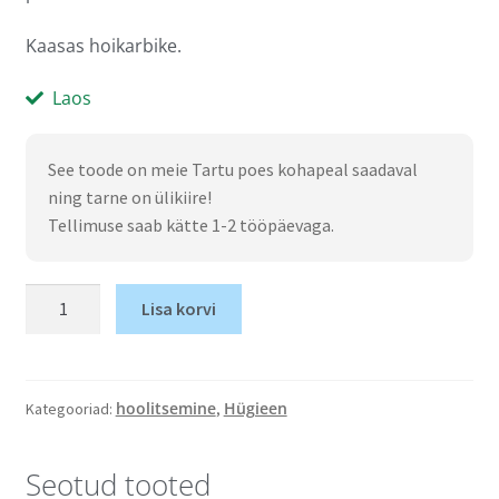
Kaasas hoikarbike.
Laos
See toode on meie Tartu poes kohapeal saadaval
ning tarne on ülikiire!
Tellimuse saab kätte 1-2 tööpäevaga.
Lisa korvi
hoolitsemine
Hügieen
Kategooriad:
,
Seotud tooted