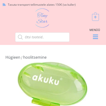
Tasuta transport tellimustele alates 150€ (va kuller)
0
Hügieen
hoolitsemine
/