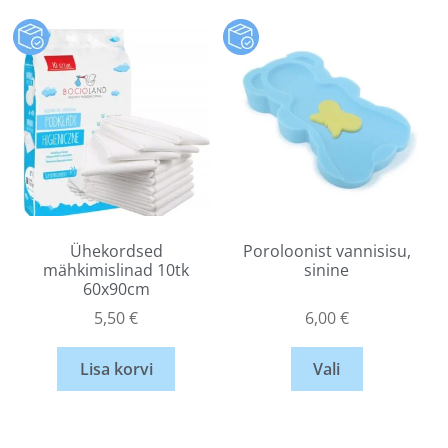
Ühekordsed
Poroloonist vannisisu,
mähkimislinad 10tk
sinine
60x90cm
5,50
€
6,00
€
Lisa korvi
Vali