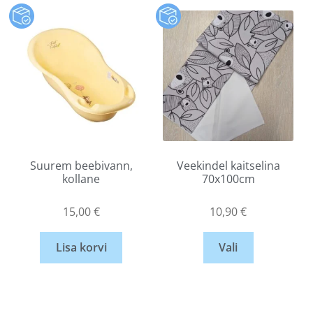
Suurem beebivann,
Veekindel kaitselina
kollane
70x100cm
15,00
€
10,90
€
Lisa korvi
Vali