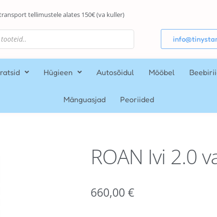
transport tellimustele alates 150€ (va kuller)
info@tinystar
ratsid
Hügieen
Autosõidul
Mööbel
Beebiri
Mänguasjad
Peoriided
ROAN Ivi 2.0 v
660,00
€