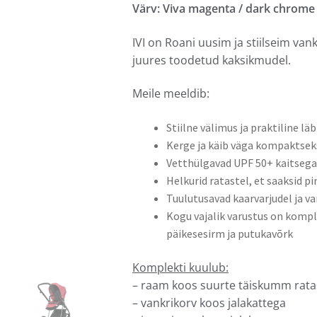
Värv: Viva magenta / dark chrome
IVI on Roani uusim ja stiilseim va
juures toodetud kaksikmudel.
Meile meeldib:
Stiilne välimus ja praktiline lä
Kerge ja käib väga kompaktsek
Vetthülgavad UPF 50+ kaitsega
Helkurid ratastel, et saaksid pi
Tuulutusavad kaarvarjudel ja va
Kogu vajalik varustus on komple
päikesesirm ja putukavõrk
Komplekti kuulub:
– raam koos suurte täiskumm ratas
– vankrikorv koos jalakattega