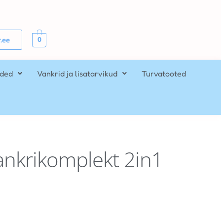
0
.ee
ided
Vankrid ja lisatarvikud
Turvatooted
ankrikomplekt 2in1