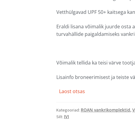
Vetthülgavad UPF 50+ kaitsega kanga
Eraldi lisana võimalik juurde osta 
turvahällide paigaldamiseks vankri
Võimalik tellida ka teisi värve tootj
Lisainfo broneerimisest ja teiste vä
Laost otsas
ROAN vankrikomplektid
V
Kategooriad:
,
IVI
Silt: