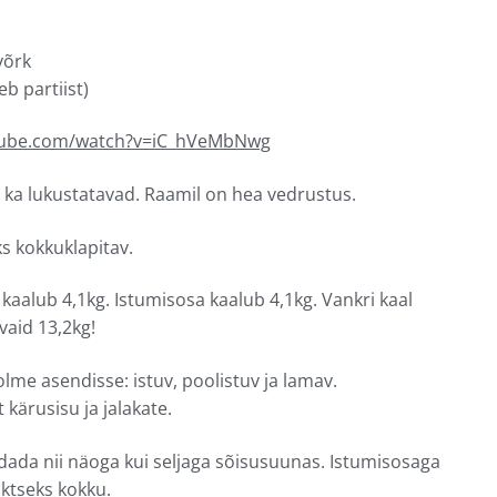
võrk
eb partiist)
tube.com/watch?v=iC_hVeMbNwg
 ka lukustatavad. Raamil on hea vedrustus.
s kokkuklapitav.
kaalub 4,1kg. Istumisosa kaalub 4,1kg. Vankri kaal
vaid 13,2kg!
olme asendisse: istuv, poolistuv ja lamav.
kärusisu ja jalakate.
dada nii näoga kui seljaga sõisusuunas. Istumisosaga
ktseks kokku.