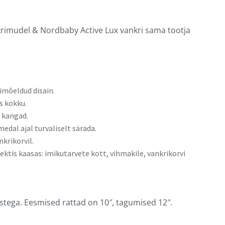
nkrimudel & Nordbaby Active Lux vankri sama tootja
bimõeldud disain.
s kokku.
 kangad.
medal ajal turvaliselt särada.
nkrikorvil.
ktis kaasas: imikutarvete kott, vihmakile, vankrikorvi
tega. Eesmised rattad on 10″, tagumised 12″.