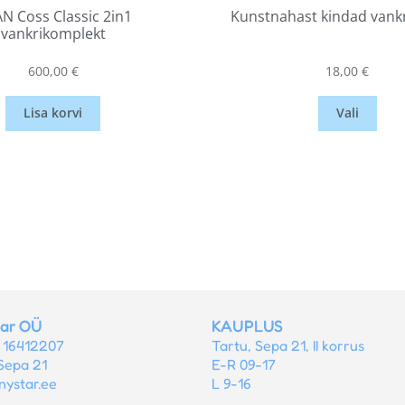
N Coss Classic 2in1
Kunstnahast kindad vank
vankrikomplekt
600,00
€
18,00
€
Lisa korvi
Vali
tar OÜ
KAUPLUS
r 16412207
Tartu, Sepa 21, II korrus
Sepa 21
E-R 09-17
nystar.ee
L 9-16