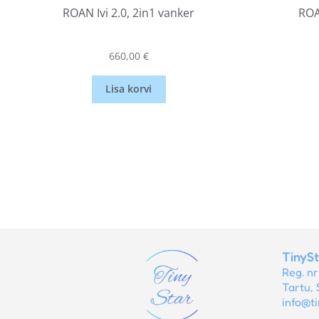
ROAN Ivi 2.0, 2in1 vanker
ROA
660,00
€
Lisa korvi
TinyS
Reg. n
Tartu, 
info@ti