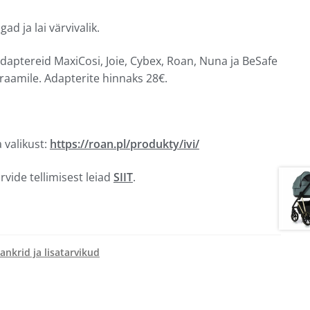
d ja lai värvivalik.
adaptereid MaxiCosi, Joie, Cybex, Roan, Nuna ja BeSafe
raamile. Adapterite hinnaks 28€.
a valikust:
https://roan.pl/produkty/ivi/
rvide tellimisest leiad
SIIT
.
ankrid ja lisatarvikud