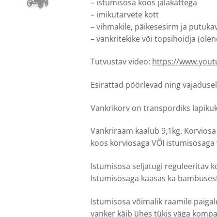
– istumisosa koos jalakattega
– imikutarvete kott
– vihmakile, päikesesirm ja putuka
– vankritekike või topsihoidja (olen
Tutvustav video:
https://www.you
Esirattad pöörlevad ning vajadusel
Vankrikorv on transpordiks lapikuk
Vankriraam kaalub 9,1kg. Korviosa 
koos korviosaga VÕI istumisosaga 
Istumisosa seljatugi reguleeritav k
Istumisosaga kaasas ka bambusest 
Istumisosa võimalik raamile paigal
vanker käib ühes tükis väga kompa