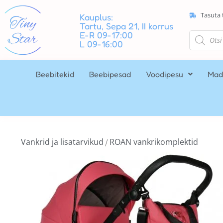
Tasuta 
Kauplus:
Tartu, Sepa 21, II korrus
E-R 09-17:00
L 09-16:00
Beebitekid
Beebipesad
Voodipesu
Mad
Vankrid ja lisatarvikud
ROAN vankrikomplektid
/