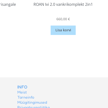
risangale
ROAN Ivi 2.0 vankrikomplekt 2in1
660,00
€
Lisa korvi
INFO
Meist
Tarneinfo
Müügitingimused
Privaatsuspoliitika