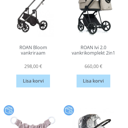
ROAN Bloom
ROAN Ivi 2.0
vankriraam
vankrikomplekt 2in1
298,00
€
660,00
€
Lisa korvi
Lisa korvi