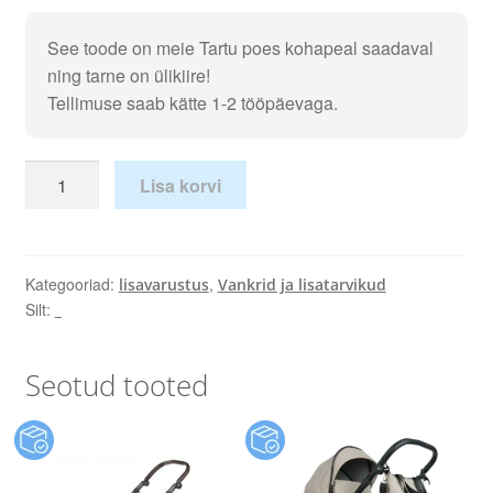
See toode on meie Tartu poes kohapeal saadaval
ning tarne on ülikiire!
Tellimuse saab kätte 1-2 tööpäevaga.
Lisa korvi
Kategooriad:
,
lisavarustus
Vankrid ja lisatarvikud
Silt:
_
Seotud tooted