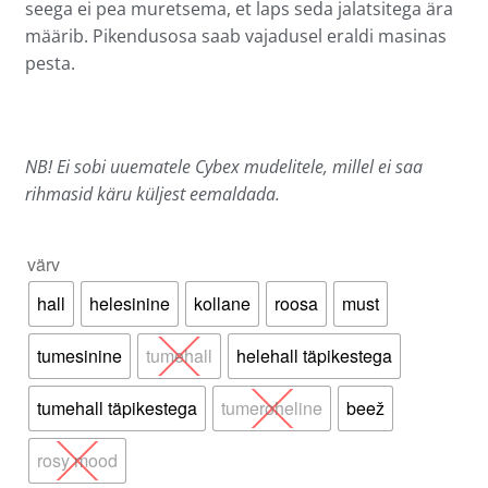
seega ei pea muretsema, et laps seda jalatsitega ära
määrib. Pikendusosa saab vajadusel eraldi masinas
pesta.
NB! Ei sobi uuematele Cybex mudelitele, millel ei saa
rihmasid käru küljest eemaldada.
värv
hall
helesinine
kollane
roosa
must
tumesinine
tumehall
helehall täpikestega
tumehall täpikestega
tumeroheline
beež
rosy mood