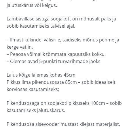
jalutuskärus või kelgus.
Lambavillase sisuga soojakott on mõnusalt paks ja
sobib kasutamiseks talvisel ajal.
– Ilmastikukindel välisriie, täidiseks mõnus pehme ja
kerge vatiin.
– Peaosa võimalik tõmmata kapuutsiks kokku.
– Olemas avad 5-punkti turvarihmade jaoks.
Laius kõige laiemas kohas 45cm
Pikkus ilma pikendusosata 85cm – sobib ideaalselt
korviosas kasutamiseks;
Pikendusosaga on soojakoti pikkuseks 100cm – sobib
kasutamiseks jalutuskärus.
Pikendusosa sisevooder mustast kilejast materjalist,