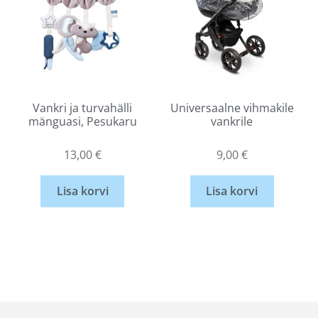
Vankri ja turvahälli
Universaalne vihmakile
mänguasi, Pesukaru
vankrile
13,00
€
9,00
€
Lisa korvi
Lisa korvi