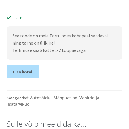
Laos
See toode on meie Tartu poes kohapeal saadaval
ning tarne on ülikiire!
Tellimuse saab kätte 1-2 tööpäevaga.
Lisa korvi
Autosõidul
Mänguasjad
Vankrid ja
Kategooriad:
,
,
lisatarvikud
Sulle võib meeldida ka…