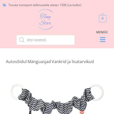
Tasuta transport tellimustele alates 150€ (va kuller)
0
Autosõidul
Mänguasjad
Vankrid ja lisatarvikud