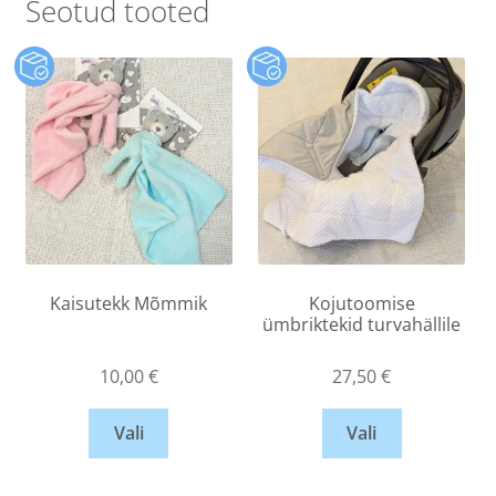
Seotud tooted
Kaisutekk Mõmmik
Kojutoomise
ümbriktekid turvahällile
10,00
€
27,50
€
Vali
Vali