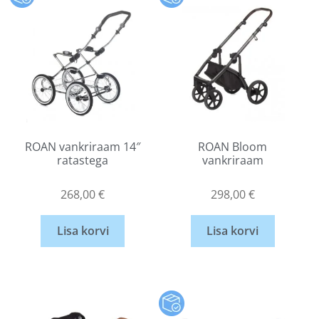
ROAN vankriraam 14″
ROAN Bloom
ratastega
vankriraam
268,00
€
298,00
€
Lisa korvi
Lisa korvi