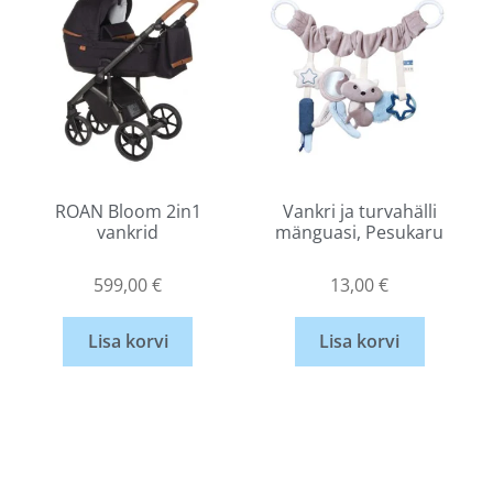
ROAN Bloom 2in1
Vankri ja turvahälli
vankrid
mänguasi, Pesukaru
599,00
€
13,00
€
Lisa korvi
Lisa korvi