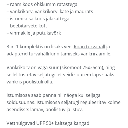
– raam koos õhkkumm ratastega
– vankrikorv, vankrikorvi kate ja madrats
– istumisosa koos jalakattega
– beebitarvete kott
– vihmakile ja putukavõrk
3-in-1 komplektis on lisaks veel
Roan turvahäll
ja
adapterid
turvahälli kinnitamiseks vankriraamile.
Vankrikorv on väga suur (sisemõõt 75x35cm), ning
sellel tõstetav seljatugi, et veidi suurem laps saaks
vankris poolistuli olla.
Istumisosa saab panna nii näoga kui seljaga
sõidusuunas. Istumisosa seljatugi reguleeritav kolme
asendisse: lamav, poolistuv ja istuv.
Vetthülgavad UPF 50+ kaitsega kangad.