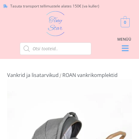
Tasuta transport tellimustele alates 150€ (va kuller)
0
Vankrid ja lisatarvikud
ROAN vankrikomplektid
/