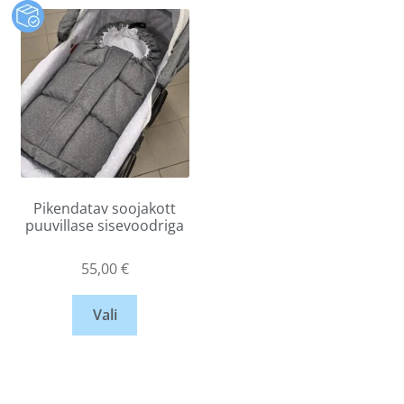
Pikendatav soojakott
puuvillase sisevoodriga
55,00
€
Vali