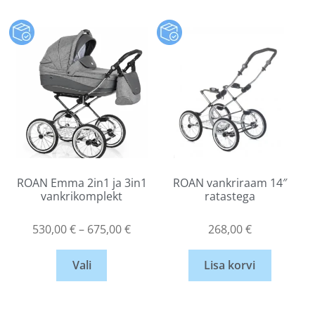
ROAN Emma 2in1 ja 3in1
ROAN vankriraam 14″
vankrikomplekt
ratastega
530,00
€
–
675,00
€
268,00
€
Vali
Lisa korvi