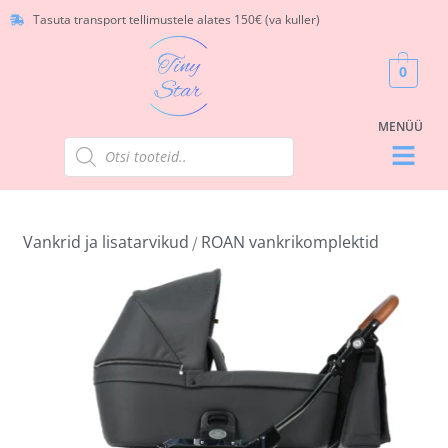
Tasuta transport tellimustele alates 150€ (va kuller)
0
Vankrid ja lisatarvikud
ROAN vankrikomplektid
/