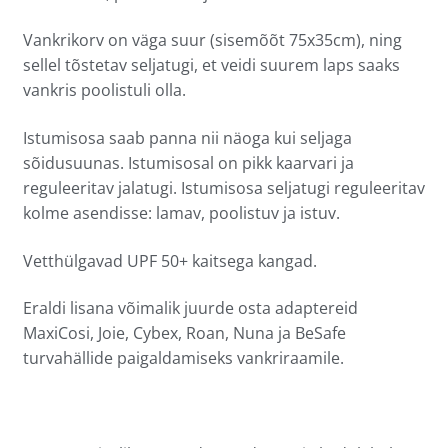
Vankrikorv on väga suur (sisemõõt 75x35cm), ning
sellel tõstetav seljatugi, et veidi suurem laps saaks
vankris poolistuli olla.
Istumisosa saab panna nii näoga kui seljaga
sõidusuunas. Istumisosal on pikk kaarvari ja
reguleeritav jalatugi. Istumisosa seljatugi reguleeritav
kolme asendisse: lamav, poolistuv ja istuv.
Vetthülgavad UPF 50+ kaitsega kangad.
Eraldi lisana võimalik juurde osta adaptereid
MaxiCosi, Joie, Cybex, Roan, Nuna ja BeSafe
turvahällide paigaldamiseks vankriraamile.