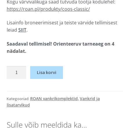
Kogu värvivalikuga saad tutvuda tootja kodulehel:
https://roan.pl/produkty/coos-classic/
Lisainfo broneerimisest ja teiste värvide tellimisest
leiad
SIIT
.
Saadaval tellimisel! Orienteeruv tarneaeg on 4
nädalat.
Lisa korvi
ROAN vankrikomplektid
Vankrid ja
Kategooriad:
,
lisatarvikud
Sulle võib meeldida ka…