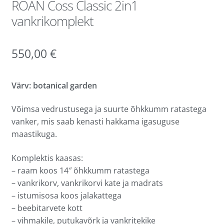
ROAN Coss Classic 2in1
vankrikomplekt
550,00
€
Värv: botanical garden
Võimsa vedrustusega ja suurte õhkkumm ratastega
vanker, mis saab kenasti hakkama igasuguse
maastikuga.
Komplektis kaasas:
– raam koos 14″ õhkkumm ratastega
– vankrikorv, vankrikorvi kate ja madrats
– istumisosa koos jalakattega
– beebitarvete kott
– vihmakile, putukavõrk ja vankritekike