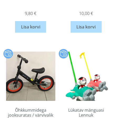
9,80
€
10,00
€
Lisa korvi
Lisa korvi
Õhkkummidega
Lükatav mänguasi
jooksuratas / värvivalik
Lennuk