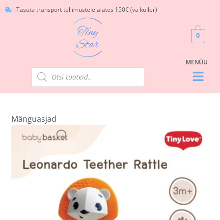
Tasuta transport tellimustele alates 150€ (va kuller)
0
Mänguasjad