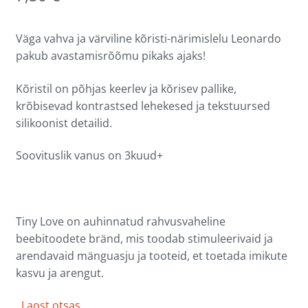
Väga vahva ja värviline kõristi-närimislelu Leonardo
pakub avastamisrõõmu pikaks ajaks!
Kõristil on põhjas keerlev ja kõrisev pallike,
krõbisevad kontrastsed lehekesed ja tekstuursed
silikoonist detailid.
Soovituslik vanus on 3kuud+
Tiny Love on auhinnatud rahvusvaheline
beebitoodete bränd, mis toodab stimuleerivaid ja
arendavaid mänguasju ja tooteid, et toetada imikute
kasvu ja arengut.
Laost otsas