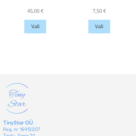
45,00
€
7,50
€
Vali
Vali
TinyStar OÜ
Reg. nr 16412207
Tartu, Sepa 21