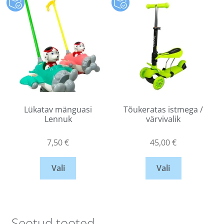
Lükatav mänguasi
Tõukeratas istmega /
Lennuk
värvivalik
7,50
€
45,00
€
Vali
Vali
Seotud tooted