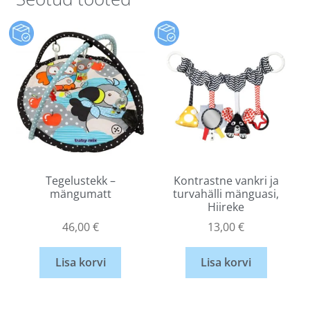
Tegelustekk –
Kontrastne vankri ja
mängumatt
turvahälli mänguasi,
Hiireke
46,00
€
13,00
€
Lisa korvi
Lisa korvi