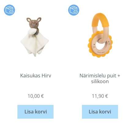
Kaisukas Hirv
Närimislelu puit +
silikoon
10,00
€
11,90
€
Lisa korvi
Lisa korvi