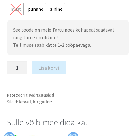
must
punane
sinine
See toode on meie Tartu poes kohapeal saadaval
ning tarne on ülikiire!
Tellimuse saab kätte 1-2 tööpäevaga.
Lisa korvi
Mänguasjad
Kategooria:
kevad
kingiidee
Sildid:
,
Sulle võib meeldida ka…