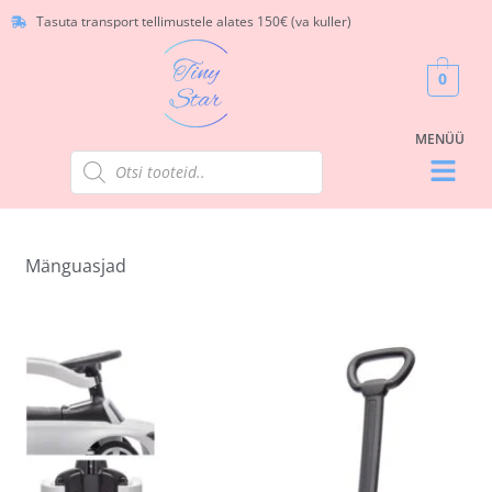
Tasuta transport tellimustele alates 150€ (va kuller)
0
Mänguasjad