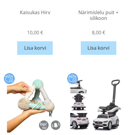
Kaisukas Hirv
Närimislelu puit +
silikoon
10,00
€
8,00
€
Lisa korvi
Lisa korvi