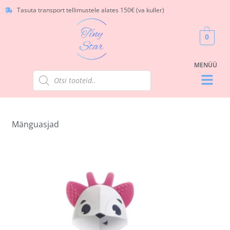
Tasuta transport tellimustele alates 150€ (va kuller)
0
Mänguasjad