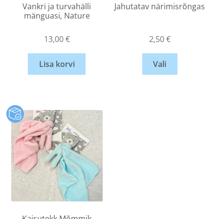
Vankri ja turvahälli
Jahutatav närimisrõngas
mänguasi, Nature
13,00
€
2,50
€
Lisa korvi
Vali
Kaisutekk Mõmmik