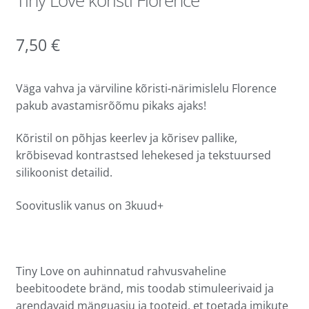
7,50
€
Väga vahva ja värviline kõristi-närimislelu Florence
pakub avastamisrõõmu pikaks ajaks!
Kõristil on põhjas keerlev ja kõrisev pallike,
krõbisevad kontrastsed lehekesed ja tekstuursed
silikoonist detailid.
Soovituslik vanus on 3kuud+
Tiny Love on auhinnatud rahvusvaheline
beebitoodete bränd, mis toodab stimuleerivaid ja
arendavaid mänguasju ja tooteid, et toetada imikute