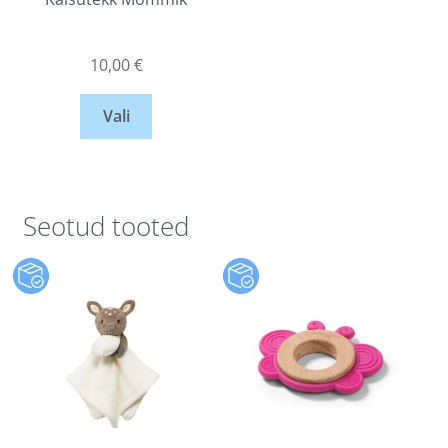
10,00
€
Vali
Seotud tooted