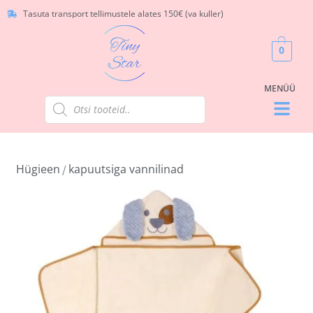
Tasuta transport tellimustele alates 150€ (va kuller)
0
Hügieen
kapuutsiga vannilinad
/