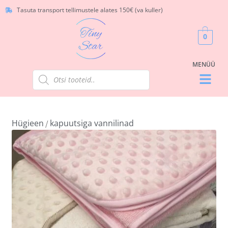
Tasuta transport tellimustele alates 150€ (va kuller)
0
Hügieen
kapuutsiga vannilinad
/