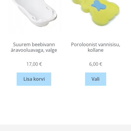
Suurem beebivann
Poroloonist vannisisu,
äravooluavaga, valge
kollane
17,00
€
6,00
€
Lisa korvi
Vali