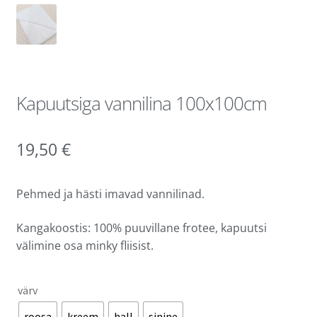
Kapuutsiga vannilina 100x100cm
19,50
€
Pehmed ja hästi imavad vannilinad.
Kangakoostis: 100% puuvillane frotee, kapuutsi
välimine osa minky fliisist.
värv
roosa
kreem
hall
sinine