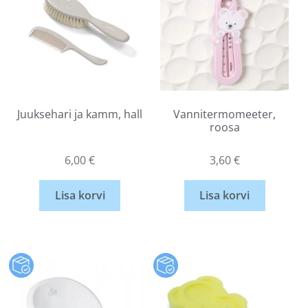
Juuksehari ja kamm, hall
Vannitermomeeter,
roosa
6,00
€
3,60
€
Lisa korvi
Lisa korvi